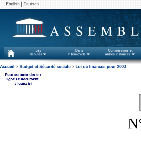
English
Deutsch
ASSEMBL
Les
Dans
Commissions et
députés
l'Hémicycle
autres instances
Accueil
>
Budget et Sécurité sociale
>
Loi de finances pour 2003
N