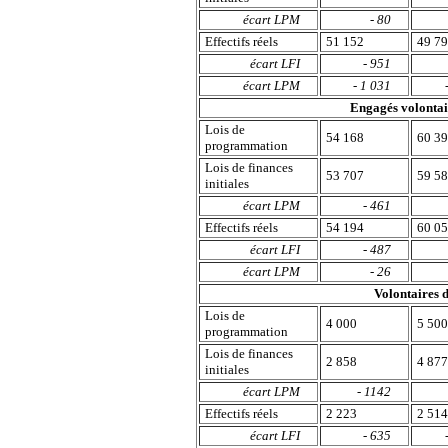
écart LPM
- 80
Effectifs réels
51 152
49 7
écart LFI
- 951
écart LPM
- 1 031
Engagés volontai
Lois de
54 168
60 3
programmation
Lois de finances
53 707
59 5
initiales
écart LPM
- 461
Effectifs réels
54 194
60 0
écart LFI
- 487
écart LPM
- 26
Volontaires 
Lois de
4 000
5 50
programmation
Lois de finances
2 858
4 87
initiales
écart LPM
- 1142
Effectifs réels
2 223
2 51
écart LFI
- 635