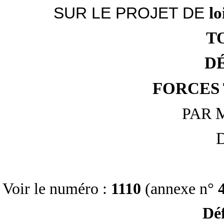
SUR LE PROJET DE
lo
T
D
FORCES
M
PAR
D
Voir le numéro :
1110
(annexe n°
Déf