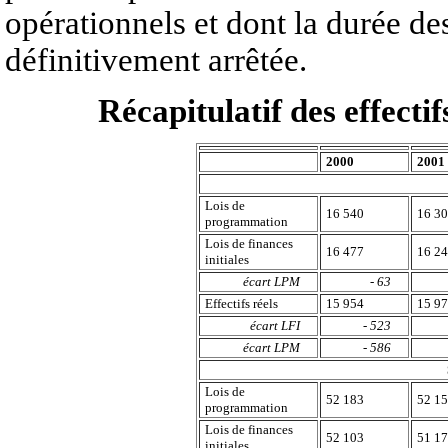
opérationnels et dont la durée de
définitivement arrêtée.
Récapitulatif des effectif
2000
2001
Lois de
16 540
16 3
programmation
Lois de finances
16 477
16 2
initiales
écart LPM
- 63
Effectifs réels
15 954
15 9
écart LFI
- 523
écart LPM
- 586
Lois de
52 183
52 1
programmation
Lois de finances
52 103
51 1
initiales