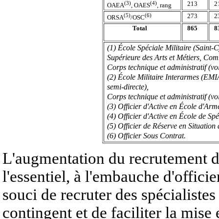
(3)
(4)
213
2
OAEA
, OAES
, rang
(5)
(6)
273
2
ORSA
/OSC
Total
865
8
(1) École Spéciale Militaire (Saint-
Supérieure des Arts et Métiers, Comm
Corps technique et administratif (voi
(2) École Militaire Interarmes (EMI
semi-directe),
Corps technique et administratif (voi
(3) Officier d'Active en École d'Arm
(4) Officier d'Active en École de Spéc
(5) Officier de Réserve en Situation d
(6) Officier Sous Contrat.
L'augmentation du recrutement d'o
l'essentiel, à l'embauche d'offici
souci de recruter des spécialiste
contingent et de faciliter la mise 