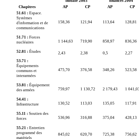
initiale 2003
finances 2004
Chapitres
AP
CP
AP
CP
51.61 :
Espace.
Systèmes
158,36
121,94
113,64
128,81
d'information et de
communications
51.71
:
Forces
1 144,63
719,90
858,97
836,36
nucléaires
52.81 :
Études
2,43
2,38
0,5
2,27
53.71 :
Équipements
475,70
376,58
348,26
523,58
communs et
interarmées
53.81
:
Équipement
759,97
1 130,72
2 179,43
1 041,0
des armées
54.41 :
130,52
113,03
135,05
117,91
Infrastructure
55.11
:
Soutien des
536,96
316,88
375,04
428,13
forces
55.21 :
Entretien
programmé des
845,02
620,70
725,38
756,62
matériels