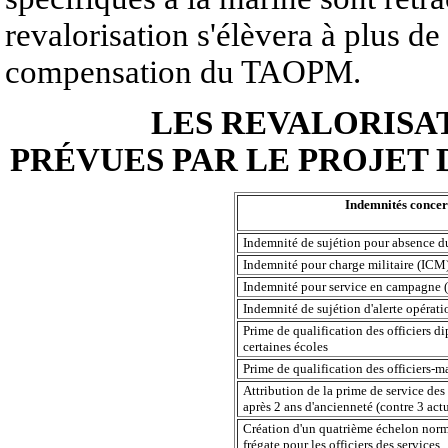
revalorisation s'élèvera à plus d
compensation du TAOPM.
LES REVALORISA
PRÉVUES PAR LE PROJET D
Indemnités conce
Indemnité de sujétion pour absence d
Indemnité pour charge militaire (ICM
Indemnité pour service en campagne 
Indemnité de sujétion d'alerte opéra
Prime de qualification des officiers d
certaines écoles
Prime de qualification des officiers-m
Attribution de la prime de service des 
après 2 ans d'ancienneté (contre 3 act
Création d'un quatrième échelon norm
frégate pour les officiers des services