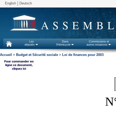
English
Deutsch
ASSEMBL
Les
Dans
Commissions et
députés
l'Hémicycle
autres instances
Accueil
>
Budget et Sécurité sociale
>
Loi de finances pour 2003
N