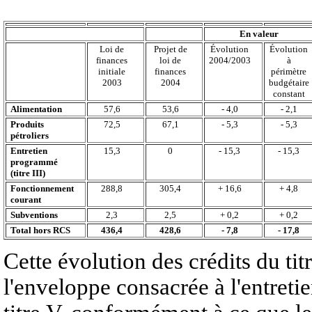
En valeur
Loi de
Projet de
Évolution
Évolution
finances
loi de
2004/2003
à
initiale
finances
périmètre
2003
2004
budgétaire
constant
Alimentation
57,6
53,6
- 4,0
- 2,1
Produits
72,5
67,1
- 5,3
- 5,3
pétroliers
Entretien
15,3
0
- 15,3
- 15,3
programmé
(titre III)
Fonctionnement
288,8
305,4
+ 16,6
+ 4,8
courant
Subventions
2,3
2,5
+ 0,2
+ 0,2
Total hors RCS
436,4
428,6
- 7,8
- 17,8
Cette évolution des crédits du titr
l'enveloppe consacrée à l'entreti