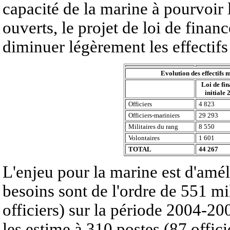
capacité de la marine à pourvoir
ouverts, le projet de loi de finan
diminuer légèrement les effectifs
Evolution des effectifs 
Loi de fi
initiale
Officiers
4 823
Officiers-mariniers
29 293
Militaires du rang
8 550
Volontaires
1 601
TOTAL
44 267
L'enjeu pour la marine est d'amélio
besoins sont de l'ordre de 551 mil
officiers) sur la période 2004-20
les estime à 310 postes (87 offici