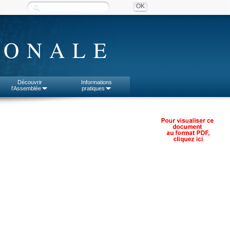
IONALE
Découvrir
Informations
l'Assemblée
pratiques