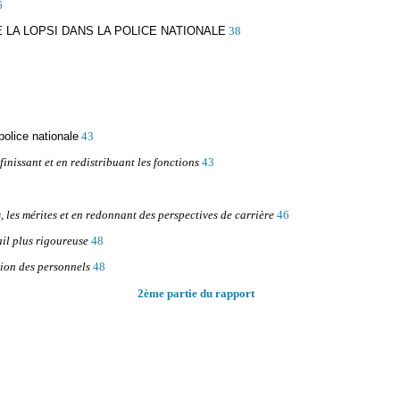
6
 LA LOPSI DANS LA POLICE NATIONALE
38
police nationale
43
inissant et en redistribuant les fonctions
43
 les mérites et en redonnant des perspectives de carrière
46
ail plus rigoureuse
48
tion des personnels
48
2ème partie du rapport