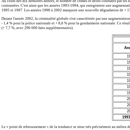
Au cours des dix dernières années, le nombre de crimes et délits constatés par les 
contrastées. C'est ainsi que les années 1993-1994, qui enregistrent une augmentati
1995 et 1997. Les années 1998 à 2002 marquent une nouvelle dégradation de + 1
Durant l'année 2002, la criminalité globale s'est caractérisée par une augmentatio
- 1,4 % pour la police nationale et + 8,6 % pour la gendarmerie nationale. Ce résul
(+ 7,7 %, avec 290 000 faits supplémentaires).
An
1
1
1
1
1
1
1
2
2
2
1993
Le « point de rebroussement » de la tendance se situe très précisément au milieu 