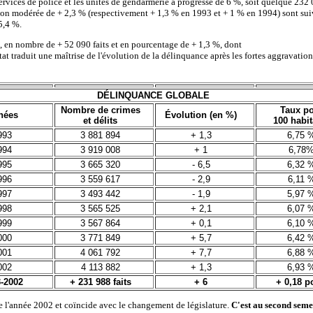
services de police et les unités de gendarmerie a progressé de 6 %, soit quelque 232 
on modérée de + 2,3 % (respectivement + 1,3 % en 1993 et + 1 % en 1994) sont suivie
5,4 %.
n, en nombre de + 52 090 faits et en pourcentage de + 1,3 %, dont
tat traduit une maîtrise de l'évolution de la délinquance après les fortes aggravati
DÉLINQUANCE GLOBALE
Nombre de crimes
Taux p
nées
Évolution (en %)
et délits
100 habit
993
3 881 894
+ 1,3
6,75 
994
3 919 008
+ 1
6,78
995
3 665 320
- 6,5
6,32 
996
3 559 617
- 2,9
6,11 
997
3 493 442
- 1,9
5,97 
998
3 565 525
+ 2,1
6,07 
999
3 567 864
+ 0,1
6,10 
000
3 771 849
+ 5,7
6,42 
001
4 061 792
+ 7,7
6,88 
002
4 113 882
+ 1,3
6,93 
-2002
+ 231 988 faits
+ 6
+ 0,18 p
de l'année 2002 et coïncide avec le changement de législature.
C'est au second seme