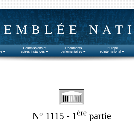
SEMBLÉE NAT
Commissions et
Documents
Europe
le
autres instances
parlementaires
et international
ère
N° 1115 - 1
partie
--