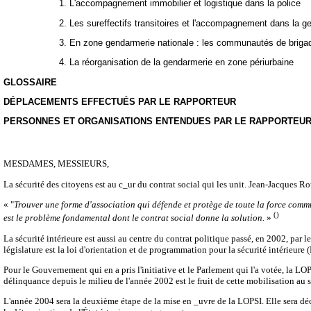
1. L'accompagnement immobilier et logistique dans la police
2. Les sureffectifs transitoires et l'accompagnement dans la g
3. En zone gendarmerie nationale : les communautés de briga
4. La réorganisation de la gendarmerie en zone périurbaine
GLOSSAIRE
DÉPLACEMENTS EFFECTUÉS PAR LE RAPPORTEUR
PERSONNES ET ORGANISATIONS ENTENDUES PAR LE RAPPORTEU
MESDAMES, MESSIEURS,
La sécurité des citoyens est au c_ur du contrat social qui les unit. Jean-Jacques Ro
« "
Trouver une forme d'association qui défende et protège de toute la force commu
()
est le problème fondamental dont le contrat social donne la solution.
»
La sécurité intérieure est aussi au centre du contrat politique passé, en 2002, par 
législature est la loi d'orientation et de programmation pour la sécurité intérieur
Pour le Gouvernement qui en a pris l'initiative et le Parlement qui l'a votée, la LO
délinquance depuis le milieu de l'année 2002 est le fruit de cette mobilisation au s
L'année 2004 sera la deuxième étape de la mise en _uvre de la LOPSI. Elle sera dé