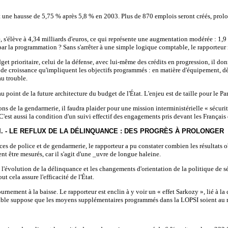
t une hausse de 5,75 % après 5,8 % en 2003. Plus de 870 emplois seront créés, prolon
 s'élève à 4,34 milliards d'euros, ce qui représente une augmentation modérée : 1,9
ar la programmation ? Sans s'arrêter à une simple logique comptable, le rapporteur n
t prioritaire, celui de la défense, avec lui-même des crédits en progression, il donne
 de croissance qu'impliquent les objectifs programmés : en matière d'équipement, dè
au trouble.
 point de la future architecture du budget de l'État. L'enjeu est de taille pour le Pa
ns de la gendarmerie, il faudra plaider pour une mission interministérielle « sécur
 C'est aussi la condition d'un suivi effectif des engagements pris devant les Françai
I. - LE REFLUX DE LA DÉLINQUANCE : DES PROGRÈS À PROLONGER
ces de police et de gendarmerie, le rapporteur a pu constater combien les résultats ob
t être mesurés, car il s'agit d'une _uvre de longue haleine.
 l'évolution de la délinquance et les changements d'orientation de la politique de séc
ut cela assure l'efficacité de l'État.
ement à la baisse. Le rapporteur est enclin à y voir un « effet Sarkozy », lié à la co
avorable suppose que les moyens supplémentaires programmés dans la LOPSI soient au