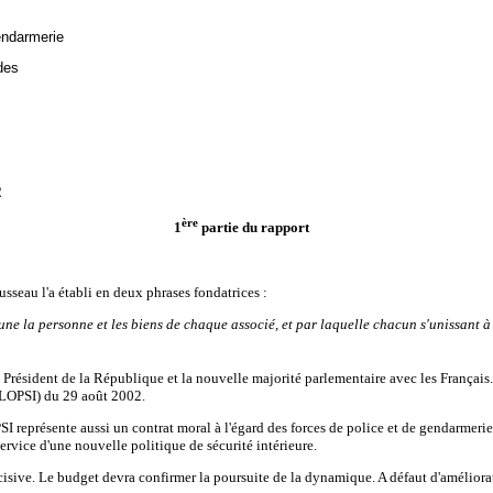
endarmerie
des
R
ère
1
partie du rapport
usseau l'a établi en deux phrases fondatrices :
ne la personne et les biens de chaque associé, et par laquelle chacun s'unissant à 
le Président de la République et la nouvelle majorité parlementaire avec les Français
e (LOPSI) du 29 août 2002.
PSI représente aussi un contrat moral à l'égard des forces de police et de gendarmeri
ervice d'une nouvelle politique de sécurité intérieure.
cisive. Le budget devra confirmer la poursuite de la dynamique. A défaut d'améliora