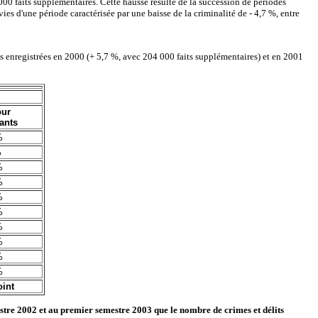
000 faits supplémentaires. Cette hausse résulte de la succession de périodes
s d'une période caractérisée par une baisse de la criminalité de - 4,7 %, entre
ons enregistrées en 2000 (+ 5,7 %, avec 204 000 faits supplémentaires) et en 2001
our
ants
%
%
%
%
%
%
%
%
%
%
oint
stre 2002 et au premier semestre 2003 que le nombre de crimes et délits