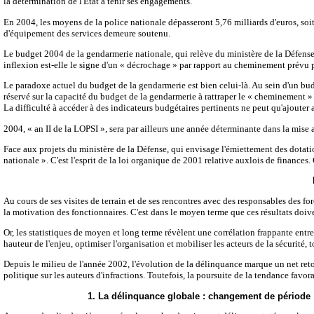
la détermination de l'État à tenir ses engagements.
En 2004, les moyens de la police nationale dépasseront 5,76 milliards d'euros, soi
d'équipement des services demeure soutenu.
Le budget 2004 de la gendarmerie nationale, qui relève du ministère de la Défense,
inflexion est-elle le signe d'un « décrochage » par rapport au cheminement prévu p
Le paradoxe actuel du budget de la gendarmerie est bien celui-là. Au sein d'un budge
réservé sur la capacité du budget de la gendarmerie à rattraper le « cheminement »
La difficulté à accéder à des indicateurs budgétaires pertinents ne peut qu'ajouter 
2004, « an II de la LOPSI », sera par ailleurs une année déterminante dans la mise au
Face aux projets du ministère de la Défense, qui envisage l'émiettement des dotatio
nationale ». C'est l'esprit de la loi organique de 2001 relative auxlois de finances.
Au cours de ses visites de terrain et de ses rencontres avec des responsables des for
la motivation des fonctionnaires. C'est dans le moyen terme que ces résultats doiven
Or, les statistiques de moyen et long terme révèlent une corrélation frappante entre
hauteur de l'enjeu, optimiser l'organisation et mobiliser les acteurs de la sécurité, to
Depuis le milieu de l'année 2002, l'évolution de la délinquance marque un net retourn
politique sur les auteurs d'infractions. Toutefois, la poursuite de la tendance f
1. La délinquance globale : changement de période