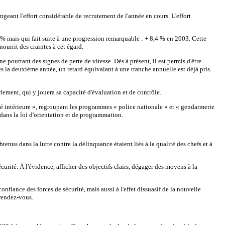
geant l'effort considérable de recrutement de l'année en cours. L'effort
 % mais qui fait suite à une progression remarquable : + 8,4 % en 2003. Cette
ourrit des craintes à cet égard.
 pourtant des signes de perte de vitesse. Dès à présent, il est permis d'être
s la deuxième année, un retard équivalant à une tranche annuelle est déjà pris.
rlement, qui y jouera sa capacité d'évaluation et de contrôle.
ité intérieure », regroupant les programmes « police nationale » et « gendarmerie
s dans la loi d'orientation et de programmation.
tenus dans la lutte contre la délinquance étaient liés à la qualité des chefs et à
urité. À l'évidence, afficher des objectifs clairs, dégager des moyens à la
nfiance des forces de sécurité, mais aussi à l'effet dissuasif de la nouvelle
 rendez-vous.