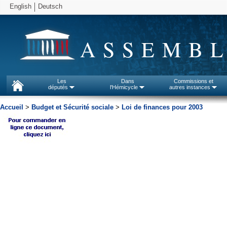
English
Deutsch
ASSEMBL
Les
Dans
Commissions et
députés
l'Hémicycle
autres instances
Accueil
>
Budget et Sécurité sociale
>
Loi de finances pour 2003