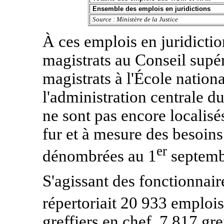
Ensemble des emplois en juridictions
Source : Ministère de la Justice
À ces emplois en juridictio
magistrats au Conseil supér
magistrats à l'École nation
l'administration centrale d
ne sont pas encore localisés
fur et à mesure des besoins
er
dénombrées au 1
septem
S'agissant des fonctionnaire
répertoriait 20 933 emplois
greffiers en chef, 7 817 gre