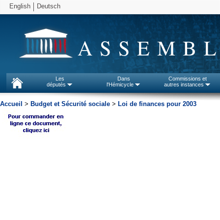
English
Deutsch
ASSEMBL
Les
Dans
Commissions et
députés
l'Hémicycle
autres instances
Accueil
>
Budget et Sécurité sociale
>
Loi de finances pour 2003