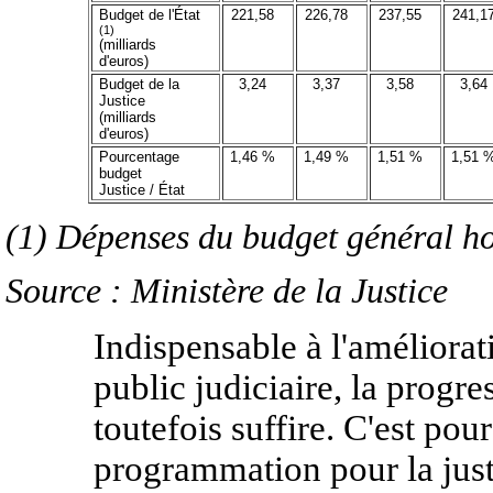
Budget de l'État
221,58
226,78
237,55
241,1
(1)
(milliards
d'euros)
Budget de la
3,24
3,37
3,58
3,64
Justice
(milliards
d'euros)
Pourcentage
1,46 %
1,49 %
1,51 %
1,51 
budget
Justice / État
(1) Dépenses du budget général h
Source : Ministère de la Justice
Indispensable à l'améliora
public judiciaire, la progr
toutefois suffire. C'est pour
programmation pour la just