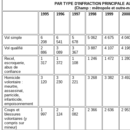
PAR TYPE D'INFRACTION PRINCIPALE A
(Champ : métropole et outre-m
1995
1996
1997
1998
1999
2000
Vol simple
6
6
5
5 062
4 675
4 04
208
541
678
Vol qualifié
2
3
3
3 887
4 107
4 19
886
089
367
Recel,
1
1
1
1 246
1 472
1 28
escroquerie,
317
372
108
abus de
confiance
Homicide
3
3
3
3 268
3 382
3 49
volontaire :
120
230
221
meurtre,
assassinat,
parricide,
infanticide,
empoisonnement
Coups et
1
2
2
2 366
2 636
2 95
blessures
997
124
082
volontaires (y
compris sur
mineur)