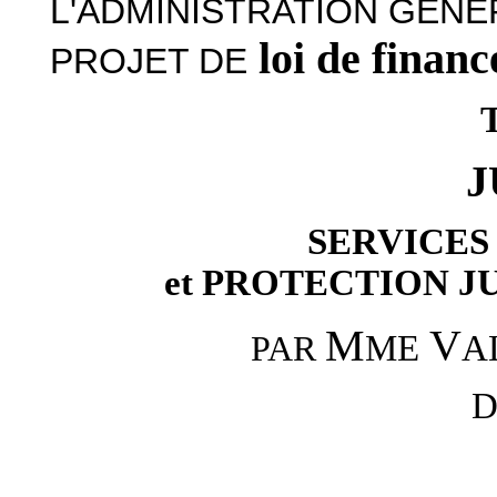
L'ADMINISTRATION GÉNÉ
loi de finan
PROJET DE
J
SERVICES
et PROTECTION JU
M
V
ME
A
PAR
D