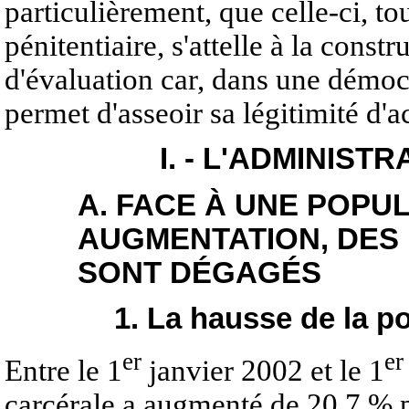
particulièrement, que celle-ci, t
pénitentiaire, s'attelle à la const
d'évaluation car, dans une démoc
permet d'asseoir sa légitimité d'
I. - L'ADMINIST
A. FACE À UNE POPU
AUGMENTATION, DES
SONT DÉGAGÉS
1. La hausse de la p
er
er
Entre le 1
janvier 2002 et le 1
carcérale a augmenté de 20,7 % 