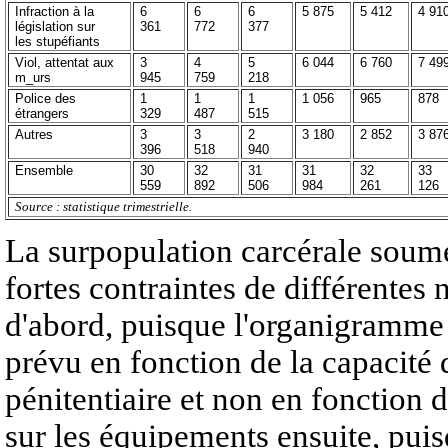
Infraction à la
6
6
6
5 875
5 412
4 91
législation sur
361
772
377
les stupéfiants
Viol, attentat aux
3
4
5
6 044
6 760
7 49
m_urs
945
759
218
Police des
1
1
1
1 056
965
878
étrangers
329
487
515
Autres
3
3
2
3 180
2 852
3 87
396
518
940
Ensemble
30
32
31
31
32
33
559
892
506
984
261
126
Source : statistique trimestrielle.
La surpopulation carcérale soumet
fortes contraintes de différentes 
d'abord, puisque l'organigramme 
prévu en fonction de la capacité 
pénitentiaire et non en fonction 
sur les équipements ensuite, puis