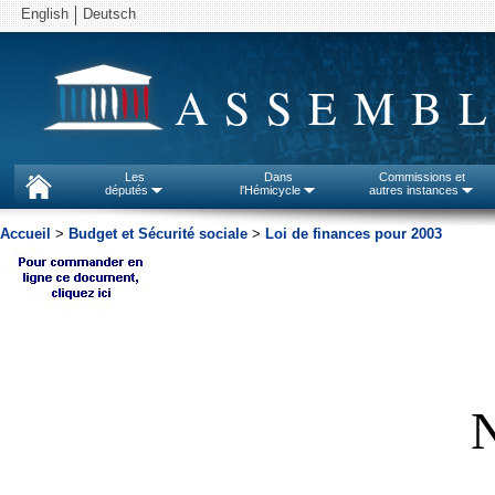
English
Deutsch
ASSEMBL
Les
Dans
Commissions et
députés
l'Hémicycle
autres instances
Accueil
>
Budget et Sécurité sociale
>
Loi de finances pour 2003