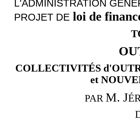
L'ADMINISTRATION GÉNÉ
loi de finan
PROJET DE
T
OU
COLLECTIVITÉS d'OUTR
et NOUV
M. J
É
PAR
D