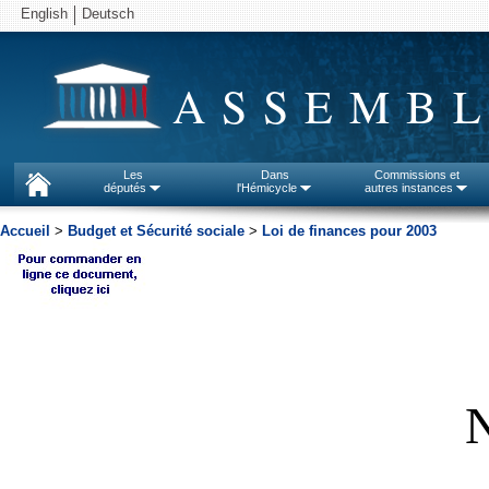
English
Deutsch
ASSEMBL
Les
Dans
Commissions et
députés
l'Hémicycle
autres instances
Accueil
>
Budget et Sécurité sociale
>
Loi de finances pour 2003