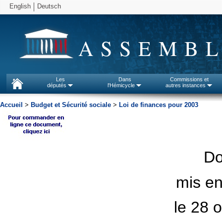
English
Deutsch
ASSEMBL
Les
Dans
Commissions et
députés
l'Hémicycle
autres instances
Accueil
>
Budget et Sécurité sociale
>
Loi de finances pour 2003
D
mis en
le 28 