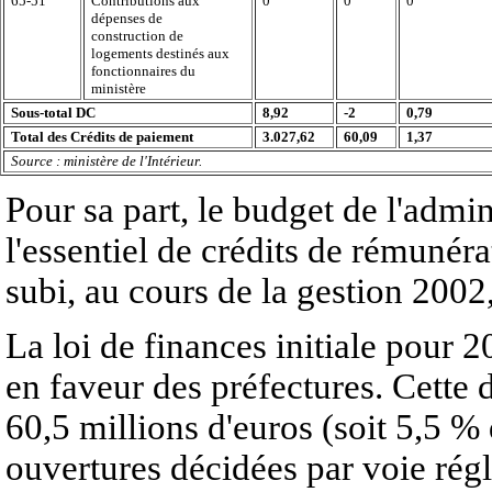
65-51
Contributions aux
0
0
0
dépenses de
construction de
logements destinés aux
fonctionnaires du
ministère
Sous-total DC
8,92
-2
0,79
Total des Crédits de paiement
3.027,62
60,09
1,37
Source : ministère de l'Intérieur.
Pour sa part, le budget de l'admin
l'essentiel de crédits de rémunér
subi, au cours de la gestion 2002
La loi de finances initiale pour 
en faveur des préfectures. Cette 
60,5 millions d'euros (soit 5,5 % 
ouvertures décidées par voie rég