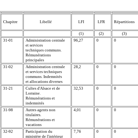
Chapitre
Libellé
LFI
LFR
Répartitions
(1)
(2)
(3)
31-01
Administration centrale
96,27
0
0
et services
techniques communs.
Rémunérations
principales
31-02
Administration centrale
28,2
0
0
et services techniques
communs. Indemnités
et allocations diverses
31-21
Cultes d'Alsace et de
32,53
0
0
Lorraine.
Rémunérations et
indemnités
31-98
Autres agents non
4,01
0
0
titulaires.
Rémunérations et
vacations
32-92
Participation du
7,76
0
0
ministère de l'intérieur