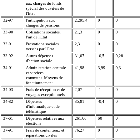
aux charges du fonds
spécial des ouvriers de
l'État
32-97
Participation aux
2.295,4
0
0
charges de pensions
33-90
Cotisations sociales.
21,3
0
0
Part de l'État
33-91
Prestations sociales
2,3
0
0
versées par l'Etat
33-92
Autres dépenses
31,07
-0,5
0,28
d'action sociale
34-01
Administration centrale
41,98
3,99
0,3
et services
communs. Moyens de
fonctionnement
34-03
Frais de réception et de
2,67
-1
0
voyages exceptionnels
34-82
Dépenses
35,81
-0,4
0
d'informatique et de
télématique
37-61
Dépenses relatives aux
261,66
60
0
élections
37-91
Frais de contentieux et
76,27
0
0
réparations civiles