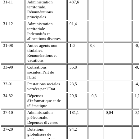
31-11
Administration
487,6
territoriale.
Rémunérations
principales
31-12
Administration
91,4
territoriale.
Indemnités et
allocations diverses
31-98
Autres agents non
1,6
0,6
-0
titulaires.
Rémunérations et
vacations
33-90
Cotisations
55,8
-0
sociales. Part de
l'Etat
33-91
Prestations sociales
23,5
-4
versées par l'Etat
34-82
Dépenses
29,6
-0,3
1,
d'informatique et de
télématique
37-10
Administration
181,1
0,04
0,
préfectorale.
Dépenses diverses
37-20
Dotations
94,2
globalisées de