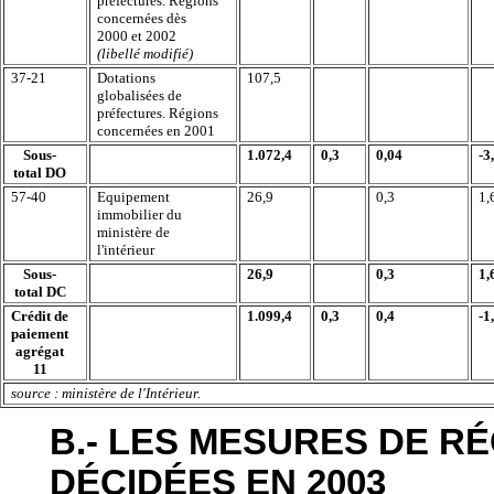
préfectures. Régions
concernées dès
2000 et 2002
(libellé modifié)
37-21
Dotations
107,5
globalisées de
préfectures. Régions
concernées en 2001
Sous-
1.072,4
0,3
0,04
-3
total DO
57-40
Equipement
26,9
0,3
1,
immobilier du
ministère de
l'intérieur
Sous-
26,9
0,3
1,
total DC
Crédit de
1.099,4
0,3
0,4
-1
paiement
agrégat
11
source : ministère de l'Intérieur.
B.- LES MESURES DE R
DÉCIDÉES EN 2003