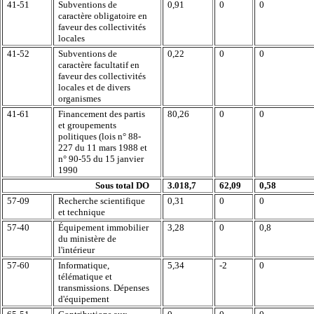
41-51
Subventions de
0,91
0
0
caractère obligatoire en
faveur des collectivités
locales
41-52
Subventions de
0,22
0
0
caractère facultatif en
faveur des collectivités
locales et de divers
organismes
41-61
Financement des partis
80,26
0
0
et groupements
politiques (lois n° 88-
227 du 11 mars 1988 et
n° 90-55 du 15 janvier
1990
Sous total DO
3.018,7
62,09
0,58
57-09
Recherche scientifique
0,31
0
0
et technique
57-40
Équipement immobilier
3,28
0
0,8
du ministère de
l'intérieur
57-60
Informatique,
5,34
-2
0
télématique et
transmissions. Dépenses
d'équipement