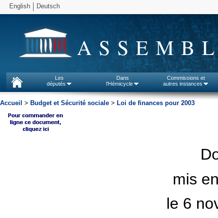
English
Deutsch
ASSEMBL
Les
Dans
Commissions et
députés
l'Hémicycle
autres instances
Accueil
>
Budget et Sécurité sociale
>
Loi de finances pour 2003
D
mis en
le 6 n