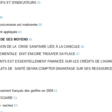
IFS ET D'INDICATEURS
35
39
la toxicomanie est malmenée
39
nt appliquée
43
E DE SES MOYENS
45
SION DE LA CRISE SANITAIRE LIÉE À LA CANICULE
45
NNEMENTALE DOIT ENCORE TROUVER SA PLACE
47
MENTS EST ESSENTIELLEMENT FINANCÉE SUR LES CRÉDITS DE L'AGR
RODUITS DE SANTÉ DEVRA COMPTER DAVANTAGE SUR SES RESSOURC
issement français des greffes en 2004
51
ICIAIRE
53
du secteur
53