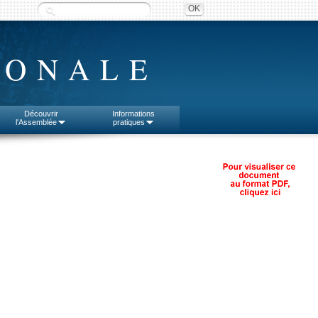
IONALE
Découvrir
Informations
l'Assemblée
pratiques