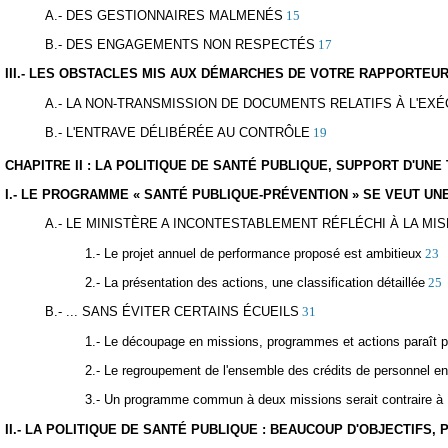
A.- DES GESTIONNAIRES MALMENÉS
15
B.- DES ENGAGEMENTS NON RESPECTÉS
17
III.- LES OBSTACLES MIS AUX DÉMARCHES DE VOTRE RAPPORTEUR
A.- LA NON-TRANSMISSION DE DOCUMENTS RELATIFS À L'EX
B.- L'ENTRAVE DÉLIBÉRÉE AU CONTRÔLE
19
CHAPITRE II : LA POLITIQUE DE SANTÉ PUBLIQUE, SUPPORT D'UNE
I.- LE PROGRAMME « SANTÉ PUBLIQUE-PRÉVENTION » SE VEUT UN
A.- LE MINISTÈRE A INCONTESTABLEMENT RÉFLÉCHI À LA MIS
1.- Le projet annuel de performance proposé est ambitieux
23
2.- La présentation des actions, une classification détaillée
25
B.- ... SANS ÉVITER CERTAINS ÉCUEILS
31
1.- Le découpage en missions, programmes et actions paraît pl
2.- Le regroupement de l'ensemble des crédits de personnel en u
3.- Un programme commun à deux missions serait contraire à l'a
II.- LA POLITIQUE DE SANTÉ PUBLIQUE : BEAUCOUP D'OBJECTIFS,