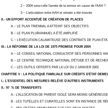
2.− 2004 sera-t-elle l'année de la remise en cause de l'AAH ?
3.− L'articulation entre AAH et retraite a été trouvée
II.- UN EFFORT ACCENTUÉ DE CRÉATION DE PLACES
A.− LE PLAN TRIENNAL A ATTEINT SES OBJECTIFS
B.− LE PLAN PLURIANNUEL A ÉTÉ AMPLIFIÉ
C.− L'EXÉCUTION CALAMITEUSE DES CONTRATS DE PLAN ÉTA
III.- LA RÉFORME DE LA LOI DE 1975 PROMISE POUR 2004
A.−
LE CONSEIL NATIONAL CONSULTATIF DES PERSONNES HAN
B.− LE CENTRE TECHNIQUE NATIONAL D'ÉTUDE ET DE RECHE
C.−
LES OUTILS OFFERTS PAR LA LOI DU 2 JANVIER 2002
CHAPITRE V : LA POLITIQUE FAMILIALE SUR CRÉDITS D'ÉTAT DEM
I.- L'ESSENTIEL DES MESURES RELÈVE D'AUTRES INSTRUMENTS
II.- 97 % DE TRANSFERTS
A.-
L'ALLOCATION DE PARENT ISOLÉ SERA MOINS GÉNÉREUS
B.-
LES TUTELLES ET CURATELLES SONT EN INSTANCE DE R