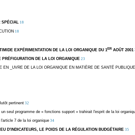
 SPÉCIAL
18
ÉCUTION
18
ER
 TIMIDE EXPÉRIMENTATION DE LA LOI ORGANIQUE DU 1
AOÛT 2001
E PRÉFIGURATION DE LA LOI ORGANIQUE
23
E EN _UVRE DE LA LOI ORGANIQUE EN MATIÈRE DE SANTÉ PUBLIQUE.
utôt pertinent
32
n seul programme de « fonctions support » trahirait l'esprit de la loi organiq
rticle 7 de la loi organique
34
 PEU D'INDICATEURS, LE POIDS DE LA RÉGULATION BUDGÉTAIRE
35