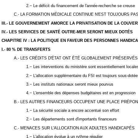
2.− Le déficit du financement de l'année-recherche se creuse
C.- LA FORMATION MÉDICALE CONTINUE N'EST TOUJOURS PA
III.- LE GOUVERNEMENT AMORCE LA PRIVATISATION DE LA COUV
IV.- LES SERVICES DE SANTÉ OUTRE-MER SERONT MIEUX DOTÉS
CHAPITRE IV : LA POLITIQUE EN FAVEUR DES PERSONNES HANDI
I.- 80 % DE TRANSFERTS
A.- LES CRÉDITS D'ÉTAT ONT ÉTÉ GLOBALEMENT PRÉSERVÉS
1.− Les interventions du ministère sont essentiellement locale
2.− L'allocation supplémentaire du FSI est toujours sous-dotée
3.− Les instituts nationaux seront mieux pourvus
4.− L'ensemble des dépenses budgétaires est en progression
B.- LES AUTRES FINANCEURS OCCUPENT UNE PLACE PRÉPO
1.− La sécurité sociale a encore accentué son effort
2.− Les départements sont d'importants financeurs
C.- MENACES SUR L'ALLOCATION AUX ADULTES HANDICAPÉS
1.− L'allocation évolue à un rythme régulier