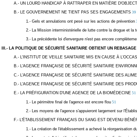
A.- UN LOURD HANDICAP À RATTRAPER EN MATIÈRE D'OBJECT
B.- LE GOUVERNEMENT NE TIENT PAS SES ENGAGEMENTS
39
1.- Gels et annulations ont pesé sur les actions de prévention
2.- La Mission interministérielle de lutte contre la drogue et 
3.- La précédente loi d'envergure n'est pas encore complèteme
III.- LA POLITIQUE DE SÉCURITÉ SANITAIRE OBTIENT UN REBASAG
A.- L'INSTITUT DE VEILLE SANITAIRE MIS EN CAUSE À L'OCCA
B.- L'AGENCE FRANÇAISE DE SÉCURITÉ SANITAIRE ENVIRO
C.- L'AGENCE FRANÇAISE DE SÉCURITÉ SANITAIRE DES ALI
D.- L'AGENCE FRANÇAISE DE SÉCURITÉ SANITAIRE DES P
E.- LA PRÉFIGURATION D'UNE AGENCE DE LA BIOMÉDECINE
51
1.- Le périmètre final de l'agence est encore flou
51
2.- Les moyens de l'agence s'appuieront largement sur l'Établ
F.- L'ÉTABLISSEMENT FRANÇAIS DU SANG EST DEVENU BÉNÉF
1.- La création de l'établissement a achevé la réorganisation 