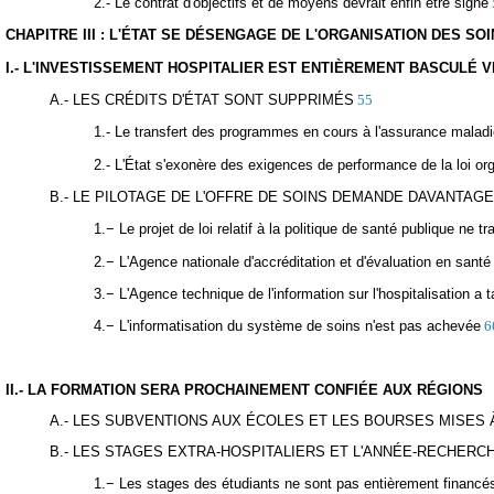
2.- Le contrat d'objectifs et de moyens devrait enfin être signé
CHAPITRE III : L'ÉTAT SE DÉSENGAGE DE L'ORGANISATION DES SO
I.- L'INVESTISSEMENT HOSPITALIER EST ENTIÈREMENT BASCULÉ 
A.- LES CRÉDITS D'ÉTAT SONT SUPPRIMÉS
55
1.- Le transfert des programmes en cours à l'assurance maladi
2.- L'État s'exonère des exigences de performance de la loi or
B.- LE PILOTAGE DE L'OFFRE DE SOINS DEMANDE DAVANTAG
1.− Le projet de loi relatif à la politique de santé publique ne
2.− L'Agence nationale d'accréditation et d'évaluation en santé
3.− L'Agence technique de l'information sur l'hospitalisation a 
4.− L'informatisation du système de soins n'est pas achevée
6
II.- LA FORMATION SERA PROCHAINEMENT CONFIÉE AUX RÉGIONS
A.- LES SUBVENTIONS AUX ÉCOLES ET LES BOURSES MISES 
B.- LES STAGES EXTRA-HOSPITALIERS ET L'ANNÉE-RECHE
1.− Les stages des étudiants ne sont pas entièrement financé