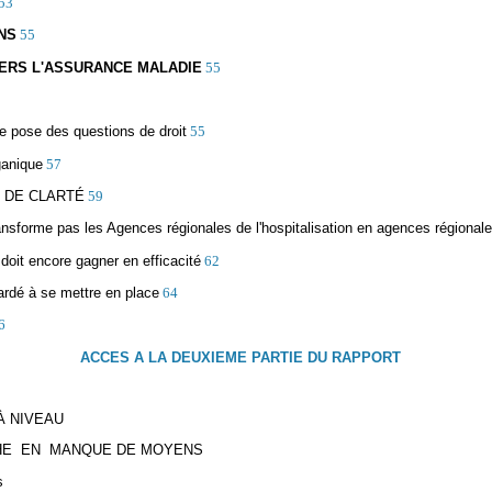
53
INS
55
VERS L'ASSURANCE MALADIE
55
e pose des questions de droit
55
ganique
57
E DE CLARTÉ
59
 transforme pas les Agences régionales de l'hospitalisation en agences régional
 doit encore gagner en efficacité
62
tardé à se mettre en place
64
6
ACCES A LA DEUXIEME PARTIE DU RAPPORT
À NIVEAU
RCHE EN MANQUE DE MOYENS
s