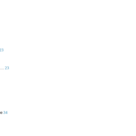
23
..
23
ue
34