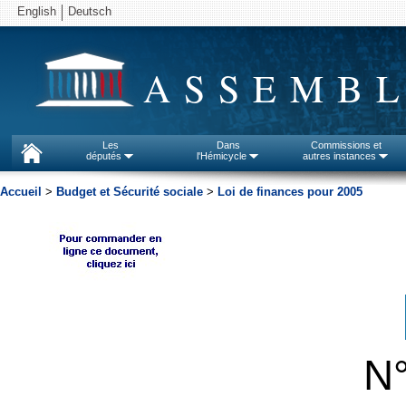
English
Deutsch
ASSEMBL
Les
Dans
Commissions et
députés
l'Hémicycle
autres instances
Accueil
>
Budget et Sécurité sociale
>
Loi de finances pour 2005
N