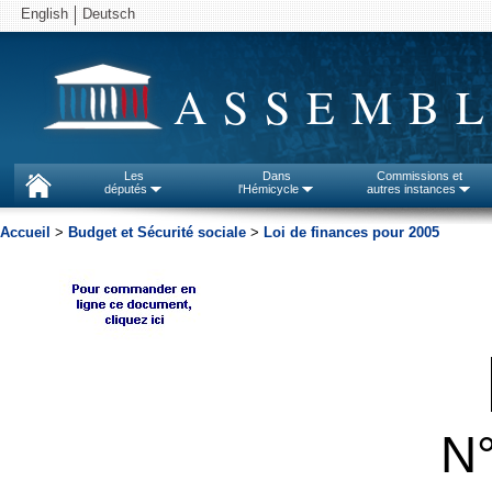
English
Deutsch
ASSEMBL
Les
Dans
Commissions et
députés
l'Hémicycle
autres instances
Accueil
>
Budget et Sécurité sociale
>
Loi de finances pour 2005
N