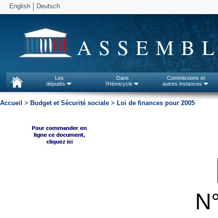
English
Deutsch
ASSEMBL
Les
Dans
Commissions et
députés
l'Hémicycle
autres instances
Accueil
>
Budget et Sécurité sociale
>
Loi de finances pour 2005
N