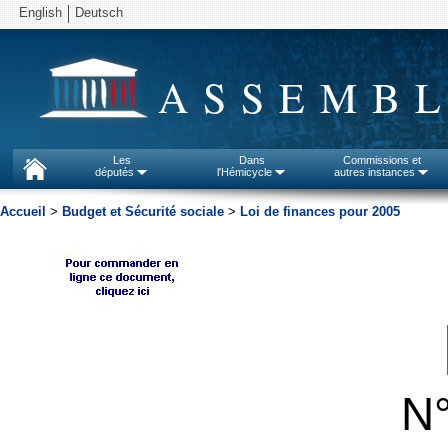
English
Deutsch
ASSEMBL
Les
Dans
Commissions et
députés
l'Hémicycle
autres instances
Accueil
>
Budget et Sécurité sociale
>
Loi de finances pour 2005
N