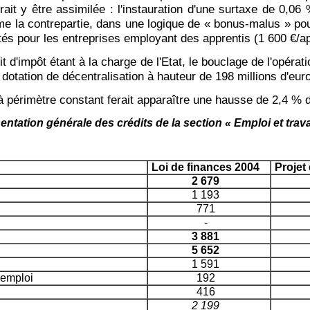
it y être assimilée : l'instauration d'une surtaxe de 0,06 %
e la contrepartie, dans une logique de « bonus-malus » pour 
étés pour les entreprises employant des apprentis (1 600 €/ap
t d'impôt étant à la charge de l'Etat, le bouclage de l'opérat
r dotation de décentralisation à hauteur de 198 millions d'eur
à périmètre constant ferait apparaître une hausse de 2,4 % d
entation générale des crédits de la section « Emploi et trava
Loi de finances 2004
Projet
2 679
1 193
771
-
3 881
5 652
1 591
'emploi
192
416
2 199