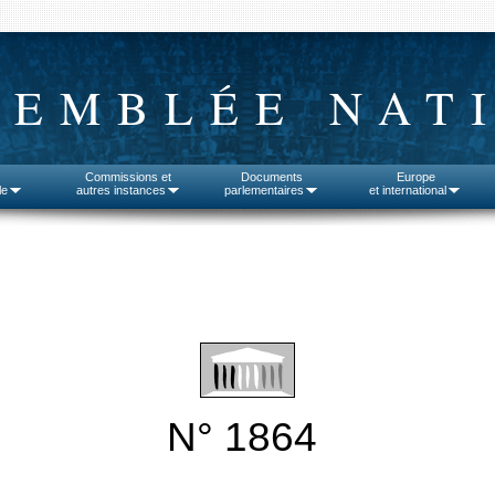
SEMBLÉE NAT
Commissions et
Documents
Europe
le
autres instances
parlementaires
et international
N° 1864
______