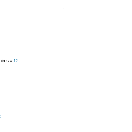
___
aires »
12
2