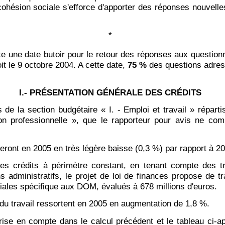
ohésion sociale s'efforce d'apporter des réponses nouvelles,
*
e une date butoir pour le retour des réponses aux questionna
it le 9 octobre 2004. A cette date,
75 %
des questions adress
I.- PRÉSENTATION GÉNÉRALE DES CRÉDITS
ts de la section budgétaire « I. - Emploi et travail » répar
tion professionnelle », que le rapporteur pour avis ne c
seront en 2005 en très légère baisse (0,3 %) par rapport à 2
e ces crédits à périmètre constant, en tenant compte des 
administratifs, le projet de loi de finances propose de tra
ciales spécifique aux DOM, évalués à 678 millions d'euros.
s du travail ressortent en 2005 en augmentation de 1,8 %.
rise en compte dans le calcul précédent et le tableau ci-ap