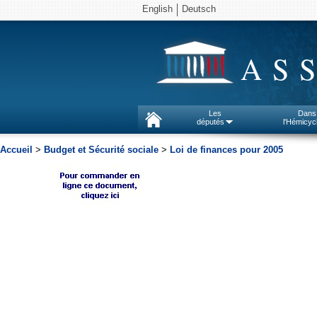
English
Deutsch
AS
Les
Dans
députés
l'Hémicyc
Accueil
>
Budget et Sécurité sociale
>
Loi de finances pour 2005