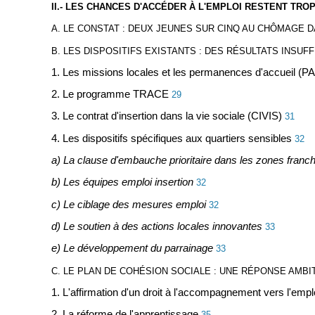
II.- LES CHANCES D'ACCÉDER À L'EMPLOI RESTENT TROP
A. LE CONSTAT : DEUX JEUNES SUR CINQ AU CHÔMAGE 
B. LES DISPOSITIFS EXISTANTS : DES RÉSULTATS INSUF
1. Les missions locales et les permanences d'accueil (P
2. Le programme TRACE
29
3. Le contrat d'insertion dans la vie sociale (CIVIS)
31
4. Les dispositifs spécifiques aux quartiers sensibles
32
a) La clause d'embauche prioritaire dans les zones franc
b) Les équipes emploi insertion
32
c) Le ciblage des mesures emploi
32
d) Le soutien à des actions locales innovantes
33
e) Le développement du parrainage
33
C. LE PLAN DE COHÉSION SOCIALE : UNE RÉPONSE AMBI
1. L'affirmation d'un droit à l'accompagnement vers l'emplo
2. La réforme de l'apprentissage
35