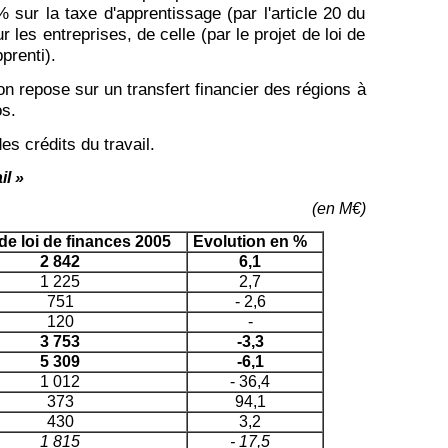
 sur la taxe d'apprentissage (par l'article 20 du
les entreprises, de celle (par le projet de loi de
prenti).
ion repose sur un transfert financier des régions à
os.
es crédits du travail.
il »
(en M€)
 de loi de finances 2005
Evolution en %
2 842
6,1
1 225
2,7
751
- 2,6
120
-
3 753
-3,3
5 309
-6,1
1 012
- 36,4
373
94,1
430
3,2
1 815
- 17,5