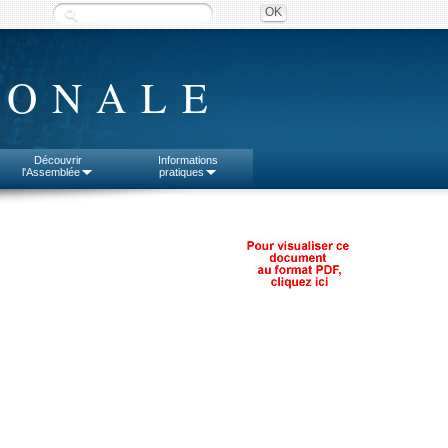
IONALE
Découvrir
Informations
l'Assemblée
pratiques