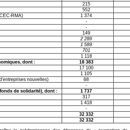
215
552
- CEC-RMA)
1 374
-
-
149
2 289
1 589
701
1 118
nomiques, dont :
18 383
17 100
1 105
entreprises nouvelles)
68
-
fonds de solidarité), dont :
1 737
317
1 418
-
32 332
32 332