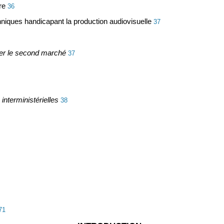
re
36
chniques handicapant la production audiovisuelle
37
per le second marché
37
 interministérielles
38
71