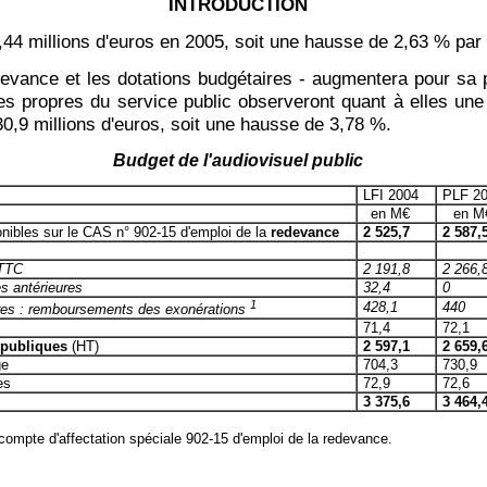
INTRODUCTION
,44 millions d'euros en 2005, soit une hausse de 2,63 % par ra
edevance et les dotations budgétaires - augmentera pour sa p
ces propres du service public observeront quant à elles une
30,9 millions d'euros, soit une hausse de 3,78 %.
Budget de l'audiovisuel public
LFI 2004
PLF 2
en M€
en M
nibles sur le CAS n° 902-15 d'emploi de la
redevance
2 525,7
2 587,
 TTC
2 191,8
2 266,
s antérieures
32,4
0
1
428,1
440
ires : remboursements des exonérations
71,4
72,1
 publiques
(HT)
2 597,1
2 659,
ge
704,3
730,9
es
72,9
72,6
3 375,6
3 464,
 compte d'affectation spéciale 902-15 d'emploi de la redevance.