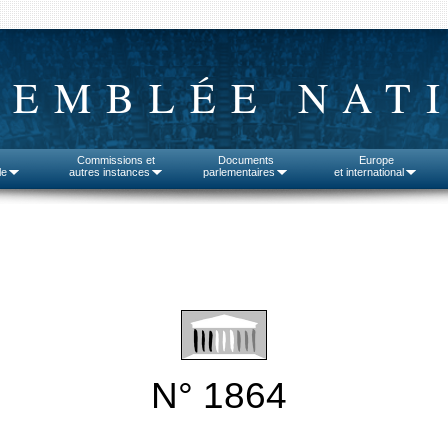
SEMBLÉE NAT
Commissions et
Documents
Europe
le
autres instances
parlementaires
et international
N° 1864
______