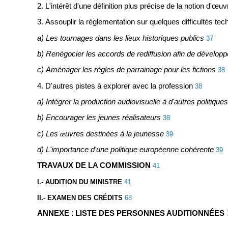
2. L'intérêt d'une définition plus précise de la notion d'
œuv
3. Assouplir la réglementation sur quelques difficultés te
a) Les tournages dans les lieux historiques publics
37
b) Renégocier les accords de rediffusion afin de dévelop
c) Aménager les règles de parrainage pour les fictions
38
4. D'autres pistes à explorer avec la profession
38
a) Intégrer la production audiovisuelle à d'autres politiques
b) Encourager les jeunes réalisateurs
38
c) Les
œ
uvres destinées à la jeunesse
39
d) L'importance d'une politique européenne cohérente
39
TRAVAUX DE LA COMMISSION
41
I.- AUDITION DU MINISTRE
41
II.- EXAMEN DES CRÉDITS
68
:
ANNEXE
LISTE DES PERSONNES AUDITIONNÉES