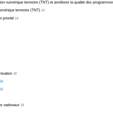
ision numérique terrestre (TNT) et améliorer la qualité des programme
numérique terrestre (TNT)
14
 priorité
14
nisation
18
18
18
ens nationaux
19