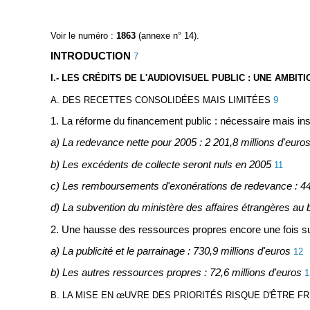
Voir le numéro :
1863
(annexe n° 14).
INTRODUCTION
7
I.- LES CRÉDITS DE L'AUDIOVISUEL PUBLIC : UNE AMBITI
A. DES RECETTES CONSOLIDÉES MAIS LIMITÉES
9
1. La réforme du financement public : nécessaire mais ins
a) La redevance nette pour 2005 : 2 201,8 millions d'euro
b) Les excédents de collecte seront nuls en 2005
11
c) Les remboursements d'exonérations de redevance : 440
d) La subvention du ministère des affaires étrangères au 
2. Une hausse des ressources propres encore une fois su
a) La publicité et le parrainage : 730,9 millions d'euros
12
b) Les autres ressources propres : 72,6 millions d'euros
1
B. LA MISE EN
œUVRE DES PRIORITÉS RISQUE D'ÊTRE F