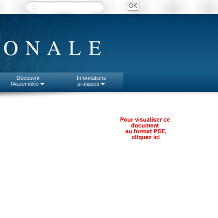
IONALE
Découvrir
Informations
l'Assemblée
pratiques