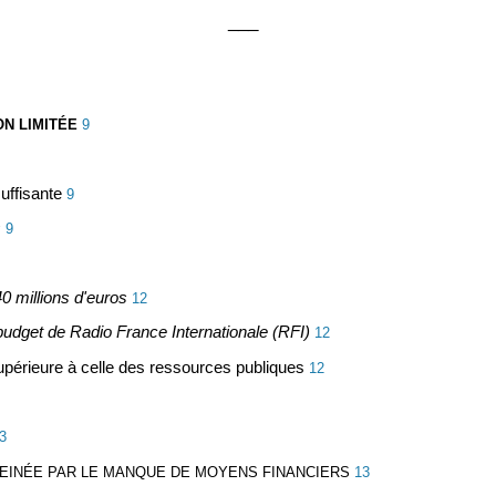
___
ON LIMITÉE
9
uffisante
9
s
9
 millions d'euros
12
budget de Radio France Internationale (RFI)
12
périeure à celle des ressources publiques
12
3
REINÉE PAR LE MANQUE DE MOYENS FINANCIERS
13