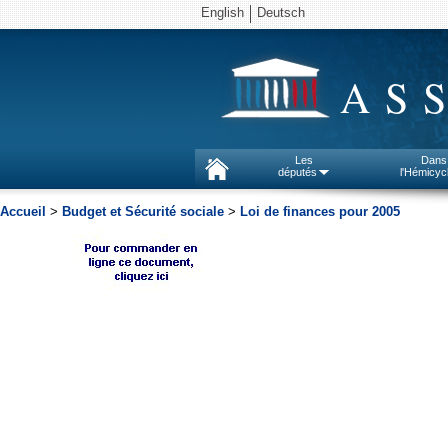
English
Deutsch
AS
Les
Dans
députés
l'Hémicyc
Accueil
>
Budget et Sécurité sociale
>
Loi de finances pour 2005