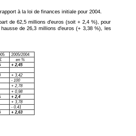
pport à la loi de finances initiale pour 2004.
art de 62,5 millions d'euros (soit + 2,4 %), pour
 hausse de 26,3 millions d'euros (+ 3,38 %), les
005
2005/2004
€
en %
5
+ 2,45
8
+ 3,42
- 100
+ 2,78
+ 0,98
6
+ 2,4
+ 3,78
- 0,41
4
+ 2,63