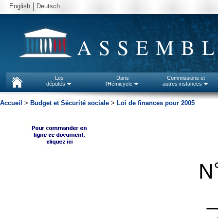
English
Deutsch
ASSEMBL
Les
Dans
Commissions et
députés
l'Hémicycle
autres instances
Accueil
>
Budget et Sécurité sociale
>
Loi de finances pour 2005
N
_