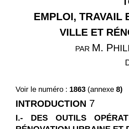
T
EMPLOI, TRAVAIL
VILLE ET RÉ
M. P
HI
PAR
Voir le numéro :
1863
(annexe
8)
7
INTRODUCTION
I.- DES OUTILS OPÉRA
RÉNOVATION URBAINE ET 