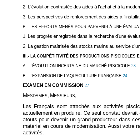
2. L'évolution contrastée des aides à l'achat et à la modern
3. Les perspectives de renforcement des aides à l'installa
B.- LES EFFORTS MENÉS POUR PARVENIR À UNE ÉVALUA
1. Les progrès enregistrés dans la recherche d'une évaluat
2. La gestion maîtrisée des stocks marins au service d'u
III.- LA COMPÉTITIVITÉ DES PRODUCTIONS PISCICOLES
A.- L'ÉVOLUTION INCERTAINE DU MARCHÉ PISCICOLE
23
B.- L'EXPANSION DE L'AQUACULTURE FRANÇAISE
24
EXAMEN EN COMMISSION
27
M
, M
,
ESDAMES
ESSIEURS
Les Français sont attachés aux activités pisc
actuellement en produire. Ce seul constat devrait 
atouts pour devenir un grand producteur dans ces
matériel en cours de modernisation. Aussi votre r
activités.