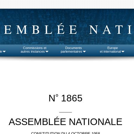
SEMBLÉE NAT
Commissions et
Documents
Europe
le
autres instances
parlementaires
et international
°
N
1865
______
ASSEMBLÉE NATIONALE
CONSTITUTION DU 4 OCTOBRE 1958