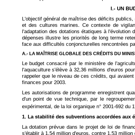
I.- UN B
L'objectif général de maîtrise des déficits publics
et des cultures marines. Ce contexte de vigilanc
l'adaptation des dotations étatiques à l'évoluti
dépenses illustre les priorités de long terme ret
face aux difficultés conjoncturelles rencontrées pa
A.- LA MAÎTRISE GLOBALE DES CRÉDITS DU MINI
Le budget consacré par le ministère de l'agricult
l'aquaculture s'élève à 32,36 millions d'euros pou
rappeler que le niveau de ces crédits, qui avaien
finances pour 2003.
Les autorisations de programme enregistrent quant
d'un point de vue technique, par le regroupement
expérimental, de la loi organique n° 2001-692 du 1
1. La stabilité des subventions accordées aux 
La dotation prévue dans le projet de loi de fina
s'établir à 1,54 million d'euros, contre 1,53 milli