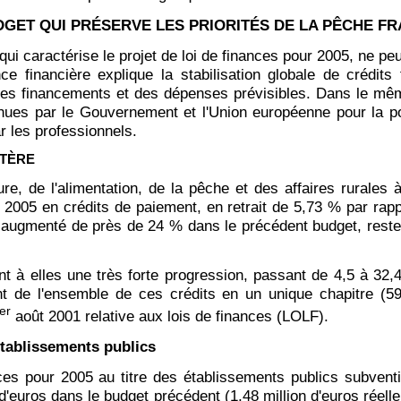
UDGET QUI PRÉSERVE LES PRIORITÉS DE LA PÊCHE F
, qui caractérise le projet de loi de finances pour 2005, ne p
e financière explique la stabilisation globale de crédits
on des financements et des dépenses prévisibles. Dans le m
enues par le Gouvernement et l'Union européenne pour la poli
r les professionnels.
STÈRE
ure, de l'alimentation, de la pêche et des affaires rurales
r 2005 en crédits de paiement, en retrait de 5,73 % par rapp
t augmenté de près de 24 % dans le précédent budget, rester
 à elles une très forte progression, passant de 4,5 à 32,47
 de l'ensemble de ces crédits en un unique chapitre (59-0
er
août 2001 relative aux lois de finances (LOLF).
établissements publics
nces pour 2005 au titre des établissements publics subvent
on d'euros dans le budget précédent (1,48 million d'euros rée