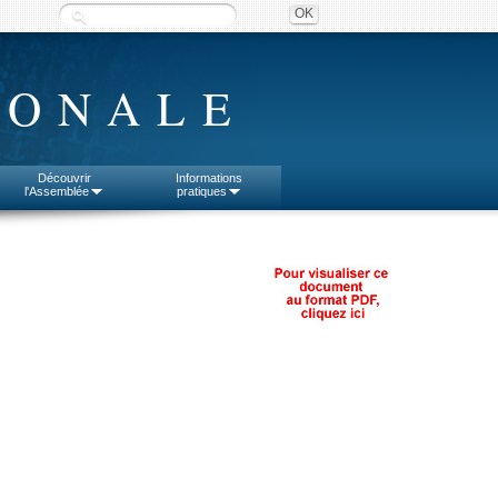
IONALE
Découvrir
Informations
l'Assemblée
pratiques