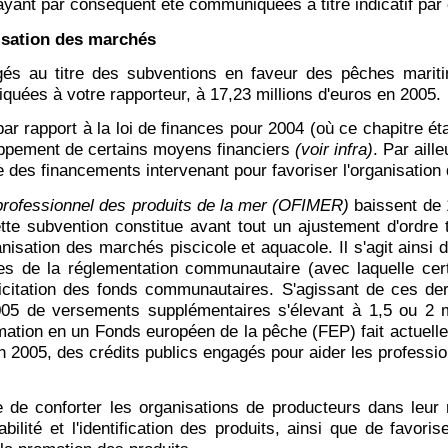
i ayant par conséquent été communiquées à titre indicatif par 
nisation des marchés
és au titre des subventions en faveur des pêches maritim
quées à votre rapporteur, à 17,23 millions d'euros en 2005.
ar rapport à la loi de finances pour 2004 (où ce chapitre éta
oppement de certains moyens financiers
(voir infra)
. Par aill
re des financements intervenant pour favoriser l'organisatio
erprofessionnel des produits de la mer (OFIMER)
baissent de 
ette subvention constitue avant tout un ajustement d'ordre 
isation des marchés piscicole et aquacole. Il s'agit ainsi 
s de la réglementation communautaire (avec laquelle certa
ollicitation des fonds communautaires. S'agissant de ces der
05 de versements supplémentaires s'élevant à 1,5 ou 2 mil
ormation en un Fonds européen de la pêche (FEP) fait actuel
en 2005, des crédits publics engagés pour aider les professio
 de conforter les organisations de producteurs dans leur 
ilité et l'identification des produits, ainsi que de favoris