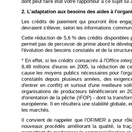
dont peut faire état votre rapporteur à ce sujet lu
2. L'adaptation aux besoins des aides à l'orga
Les crédits de paiement qui pourront être engag
devraient s'élever, selon les informations communi
Cette réduction de 5,6 % des crédits disponibles p
permet pas de percevoir de prime abord le dével
l'évolution des besoins constatés et de la structu
* En effet, si les
crédits consacrés à l'Office int
8,48 millions d'euros en 2005, la réduction de c
cause les moyens publics nécessaires pour l'organ
constatés depuis plusieurs années, des exigence
d'entrer en conflit) et surtout d'une meilleure s
organisations de producteurs bénéficieront en 20
d'orientation de la pêche (IFOP) - dont la transf
européenne. Il en résultera une stabilité globale, 
les marchés.
Il convient de rappeler que l'OFIMER a pour rôle
nouveaux procédés améliorant la qualité, la traçab