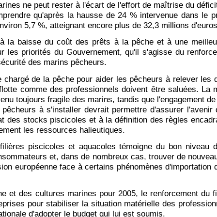
ines ne peut rester à l'écart de l'effort de maîtrise du défic
prendre qu'après la hausse de 24 % intervenue dans le pr
nviron 5,7 %, atteignant encore plus de 32,3 millions d'euros
 la baisse du coût des prêts à la pêche et à une meilleur
sur les priorités du Gouvernement, qu'il s'agisse du renf
sécurité des marins pêcheurs.
re chargé de la pêche pour aider les pêcheurs à relever les 
a flotte comme des professionnels doivent être saluées. L
venu toujours fragile des marins, tandis que l'engagement de
s pêcheurs à s'installer devrait permettre d'assurer l'aven
at des stocks piscicoles et à la définition des règles encad
ement les ressources halieutiques.
filières piscicoles et aquacoles témoigne du bon niveau d
onsommateurs et, dans de nombreux cas, trouver de nouveaux 
ion européenne face à certains phénomènes d'importation de 
e et des cultures marines pour 2005, le renforcement du fin
reprises pour stabiliser la situation matérielle des professio
tionale d'adopter le budget qui lui est soumis.