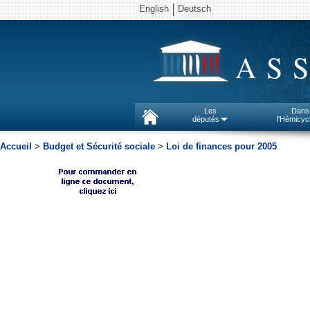
English
Deutsch
AS
Les
Dans
députés
l'Hémicyc
Accueil
>
Budget et Sécurité sociale
>
Loi de finances pour 2005