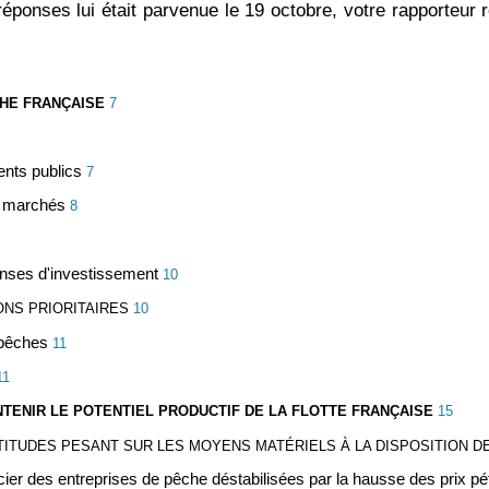
réponses lui était parvenue le 19 octobre, votre rapporteur r
CHE FRANÇAISE
7
ents publics
7
es marchés
8
enses d'investissement
10
ONS PRIORITAIRES
10
 pêches
11
11
INTENIR LE POTENTIEL PRODUCTIF DE LA FLOTTE FRANÇAISE
15
TITUDES PESANT SUR LES MOYENS MATÉRIELS À LA DISPOSITION 
ier des entreprises de pêche déstabilisées par la hausse des prix pét