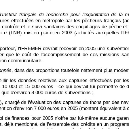
'Institut français de recherche pour l'exploitation de la
tures effectuées en métropole par les pêcheurs français (act
 contrôle et le suivi sanitaires des coquillages de pêche et
ence (LNR) mis en place en 2003 (activités auxquelles l'
orteur, l'IFREMER devrait recevoir en 2005 une subvention d
er que le coût de l'accomplissement de ces missions sanit
tion communautaire.
ionnés
, dans des proportions toutefois nettement plus modes
eillir les données relatives aux captures effectuées par le
10 000 et 15 000 euros - ce qui devrait lui permettre de 
, que d'environ 8 000 euros de subventions ;
D), chargé de l'évaluation des captures de thons par des nav
vention d'environ 7 000 euros en 2005 (montant équivalent à c
 loi de finances pour 2005 n'offre par lui-même aucune garan
 déjà mentionné, de l'ensemble des crédits en un programm