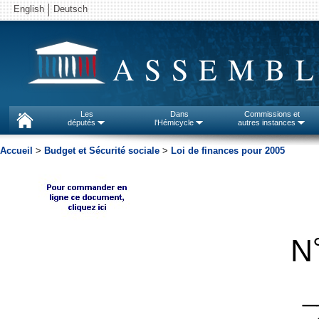
English
Deutsch
ASSEMBL
Les
Dans
Commissions et
députés
l'Hémicycle
autres instances
Accueil
>
Budget et Sécurité sociale
>
Loi de finances pour 2005
N
_