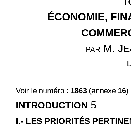
T
ÉCONOMIE, FIN
COMMERC
M. J
E
PAR
Voir le numéro :
1863
(annexe
16
)
5
INTRODUCTION
I.- LES PRIORITÉS PERTIN