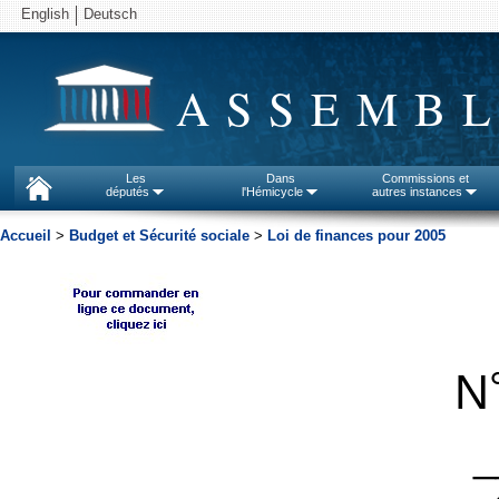
English
Deutsch
ASSEMBL
Les
Dans
Commissions et
députés
l'Hémicycle
autres instances
Accueil
>
Budget et Sécurité sociale
>
Loi de finances pour 2005
N
_