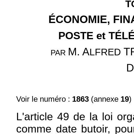
T
ÉCONOMIE, FIN
POSTE et TÉ
M. A
T
LFRED
PAR
D
Voir le numéro :
1863
(annexe
19
)
L'article 49 de la loi o
comme date butoir, pou