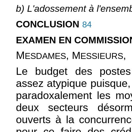
b) L'adossement à l'ensemb
CONCLUSION
84
EXAMEN EN COMMISSIO
M
, M
,
ESDAMES
ESSIEURS
Le budget des postes 
assez atypique puisque, 
paradoxalement les moy
deux secteurs désorm
ouverts à la concurrence
pour ce faire des créd