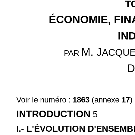
T
ÉCONOMIE, FIN
IN
M. J
ACQU
PAR
D
Voir le numéro :
1863
(annexe
17
)
INTRODUCTION
5
I.- L'ÉVOLUTION D'ENSEM