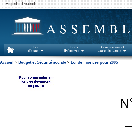
English
Deutsch
ASSEMBL
Les
Dans
Commissions et
députés
l'Hémicycle
autres instances
Accueil
>
Budget et Sécurité sociale
>
Loi de finances pour 2005
N
_