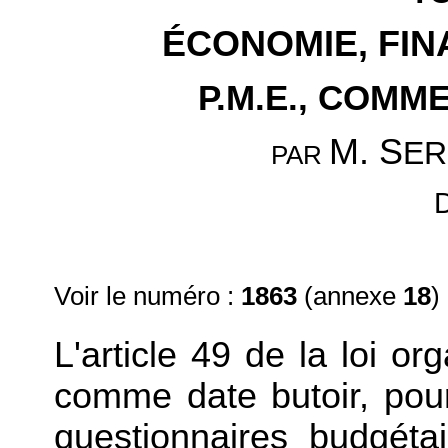
ÉCONOMIE, FIN
P.M.E., COMM
M. S
E
PAR
Voir le numéro :
1863
(annexe
18
)
L'article 49 de la loi o
comme date butoir, pou
questionnaires budgétai