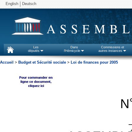
English
Deutsch
ASSEMBL
Les
Dans
Commissions et
députés
l'Hémicycle
autres instances
Accueil
>
Budget et Sécurité sociale
>
Loi de finances pour 2005
N