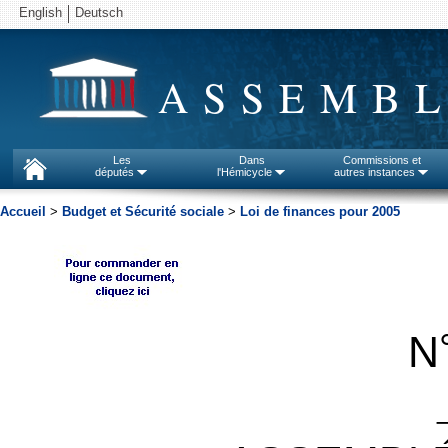
English
Deutsch
ASSEMBL
Les
Dans
Commissions et
députés
l'Hémicycle
autres instances
Accueil
>
Budget et Sécurité sociale
>
Loi de finances pour 2005
N