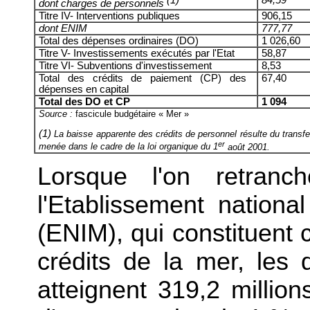
(1)
84,59
dont charges de personnels
Titre IV- Interventions publiques
906,15
dont ENIM
777,77
Total des dépenses ordinaires (DO)
1 026,60
Titre V- Investissements exécutés par l'Etat
58,87
Titre VI- Subventions d'investissement
8,53
Total des crédits de paiement (CP) des
67,40
dépenses en capital
Total des DO et CP
1 094
Source :
fascicule budgétaire « Mer »
(1)
La baisse apparente des crédits de personnel résulte du transfer
er
menée dans le cadre de la loi organique du
1
août 2001.
Lorsque l'on retranc
l'Etablissement nationa
(ENIM), qui constituent
crédits de la mer, les
atteignent 319,2 millio