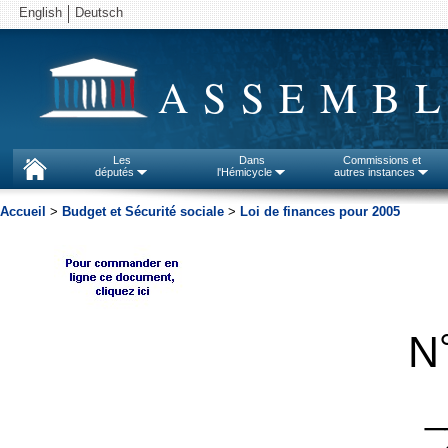
English
Deutsch
ASSEMBL
Les
Dans
Commissions et
députés
l'Hémicycle
autres instances
Accueil
>
Budget et Sécurité sociale
>
Loi de finances pour 2005
N
_