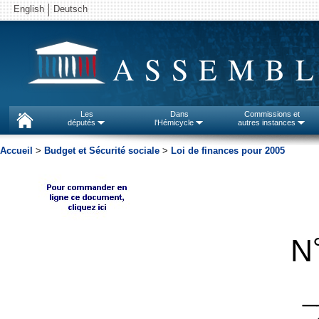
English
Deutsch
ASSEMBL
Les
Dans
Commissions et
députés
l'Hémicycle
autres instances
Accueil
>
Budget et Sécurité sociale
>
Loi de finances pour 2005
N
_