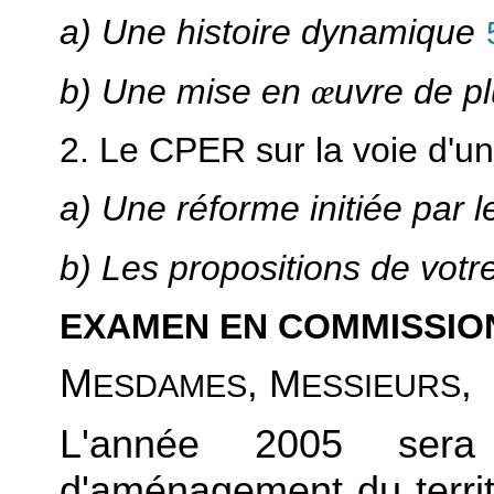
a) Une histoire dynamique
b) Une mise en
œ
uvre de pl
2. Le CPER sur la voie d'u
a) Une réforme initiée par
b) Les propositions de votr
EXAMEN EN COMMISSIO
M
, M
,
ESDAMES
ESSIEURS
L'année 2005 sera
d'aménagement du territ