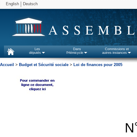
English
Deutsch
ASSEMBL
Les
Dans
Commissions et
députés
l'Hémicycle
autres instances
Accueil
>
Budget et Sécurité sociale
>
Loi de finances pour 2005
N