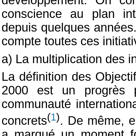
développement. On cons
conscience au plan inte
depuis quelques années.
compte toutes ces initiat
a) La multiplication des i
La définition des Object
2000 est un progrès p
communauté internationa
(
)
1
concrets
. De même, e
a marqué un moment fo