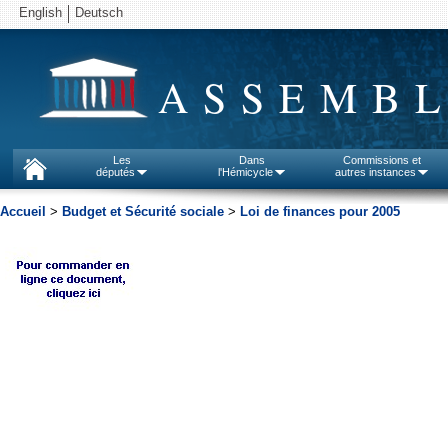
English
Deutsch
ASSEMBL
Les
Dans
Commissions et
députés
l'Hémicycle
autres instances
Accueil
>
Budget et Sécurité sociale
>
Loi de finances pour 2005