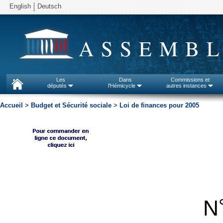
English
Deutsch
ASSEMBL
Les
Dans
Commissions et
députés
l'Hémicycle
autres instances
Accueil
>
Budget et Sécurité sociale
>
Loi de finances pour 2005
N