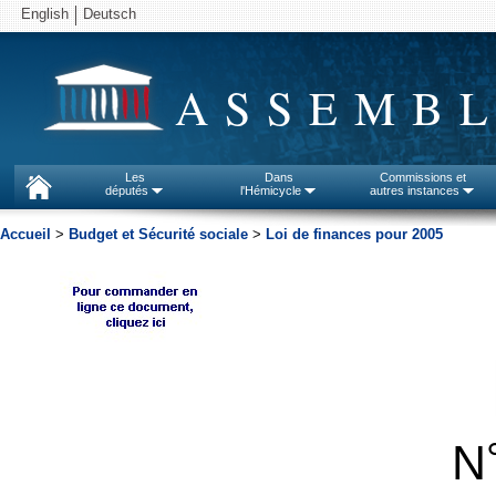
English
Deutsch
ASSEMBL
Les
Dans
Commissions et
députés
l'Hémicycle
autres instances
Accueil
>
Budget et Sécurité sociale
>
Loi de finances pour 2005
N