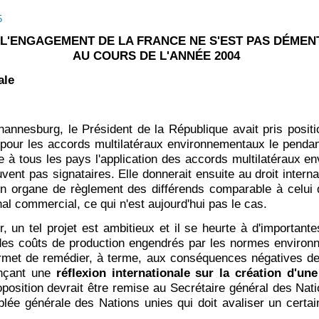
5
- L'ENGAGEMENT DE LA FRANCE NE S'EST PAS DÉMEN
AU COURS DE L'ANNÉE 2004
ale
nnesburg, le Président de la République avait pris posit
 pour les accords multilatéraux environnementaux le pend
ndre à tous les pays l'application des accords multilatéraux
uvent pas signataires. Elle donnerait ensuite au droit intern
n organe de règlement des différends comparable à celui d
nal commercial, ce qui n'est aujourd'hui pas le cas.
, un tel projet est ambitieux et il se heurte à d'important
des coûts de production engendrés par les normes environn
ermet de remédier, à terme, aux conséquences négatives de l
ançant une
réflexion internationale sur la création d'u
osition devrait être remise au Secrétaire général des Nati
ée générale des Nations unies qui doit avaliser un certai