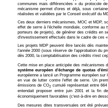
communes mais différenciées » du protocole de K
mécanisme permet d'ores et déjà, sous certaines 
réalisées et validées par le Conseil exécutif du 
Ces deux derniers mécanismes, MOC et MDP, sont 
effet de serre à l'échelle mondiale, conforme au t
porteurs de projets), de générer des crédits en se
d'investissement effectués dans le cadre de ces «
Les projets MDP peuvent être lancés dès maintena
l'année 2000 (sous réserve de l'approbation du p
dès 2000, la comptabilisation des crédits n'est ce
Cette mise en place anticipée des mécanismes de r
système européen d'échange de quotas d'émi
européenne a lancé un Programme européen sur le
en vue de lutter contre l'effet de serre. Un pre
émissions de CO
cumulé représentait entre 66
2
entendait proposer entre juin 2001 et la fin 
économiquement favorables (c'est-à-dire en dess
Des mesures dites transversales ont été prévue