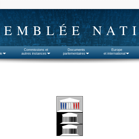
SEMBLÉE NAT
Commissions et
Documents
Europe
le
autres instances
parlementaires
et international