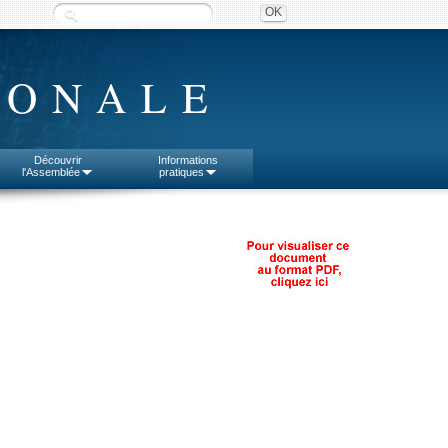
IONALE
Découvrir
Informations
l'Assemblée
pratiques