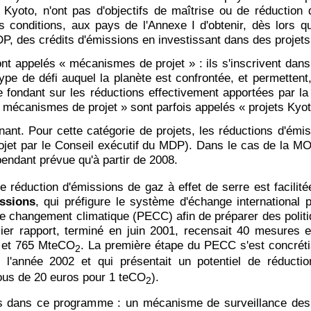
yoto, n'ont pas d'objectifs de maîtrise ou de réduction 
conditions, aux pays de l'Annexe I d'obtenir, dès lors qu
MDP, des crédits d'émissions en investissant dans des projet
appelés « mécanismes de projet » : ils s'inscrivent dans
ype de défi auquel la planète est confrontée, et permettent,
 fondant sur les réductions effectivement apportées par la r
 mécanismes de projet » sont parfois appelés « projets Kyot
nt. Pour cette catégorie de projets, les réductions d'émi
rojet par le Conseil exécutif du MDP). Dans le cas de la MO
pendant prévue qu'à partir de 2008.
éduction d'émissions de gaz à effet de serre est facilitée 
ssions
, qui préfigure le système d'échange international
 changement climatique (PECC) afin de préparer des politi
mier rapport, terminé en juin 2001, recensait 40 mesures 
4 et 765 MteCO
. La première étape du PECC s'est concrét
2
de l'année 2002 et qui présentait un potentiel de réduc
ous de 20 euros pour 1 teCO
).
2
s dans ce programme : un mécanisme de surveillance des 