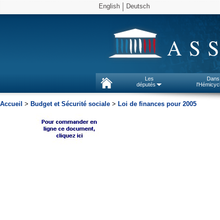
English
Deutsch
AS
Les
Dans
députés
l'Hémicyc
Accueil
>
Budget et Sécurité sociale
>
Loi de finances pour 2005