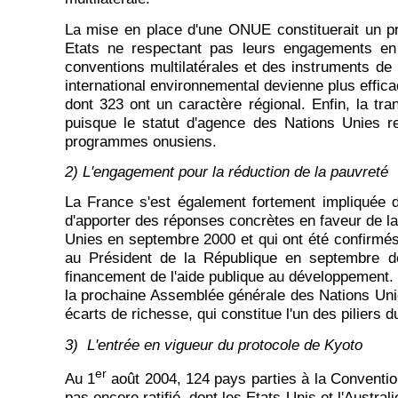
La mise en place d'une ONUE constituerait un pre
Etats ne respectant pas leurs engagements en 
conventions multilatérales et des instruments de p
international environnemental devienne plus efficac
dont 323 ont un caractère régional. Enfin, la tr
puisque le statut d'agence des Nations Unies ren
programmes onusiens.
2) L'engagement pour la réduction de la pauvreté
La France s'est également fortement impliquée dan
d'apporter des réponses concrètes en faveur de la
Unies en septembre 2000 et qui ont été confirm
au Président de la République en septembre dern
financement de l'aide publique au développement. 
la prochaine Assemblée générale des Nations Unies
écarts de richesse, qui constitue l'un des piliers
3) L'entrée en vigueur du protocole de Kyoto
er
Au 1
août 2004, 124 pays parties à la Convention c
pas encore ratifié, dont les Etats-Unis et l'Australi