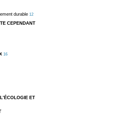
ppement durable
12
URTE CEPENDANT
X
16
 L'ÉCOLOGIE ET
T