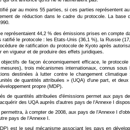
atifié par au moins 55 parties, si ces parties représenten
gement de réduction dans le cadre du protocole. La base 
1990.
ole représentaient 44,2 % des émissions prises en compte da
ratifié le protocole : les Etats-Unis (36,1 %), la Russie (17,
océdure de ratification du protocole de Kyoto après autorisa
r en vigueur et de produire des effets juridiques.
 objectifs de façon économiquement efficace, le protocole
 et mesures), trois mécanismes internationaux, connus sous 
actions destinées à lutter contre le changement climatique :
unités de quantités attribuées » (UQA) d'une part, et deux
développement propre (MDP).
tés de quantités attribuées d'émissions permet aux pays de 
'acquérir des UQA auprès d'autres pays de l'Annexe I dispos
permettra, à compter de 2008, aux pays de l'Annexe I d'obte
tre pays de l'Annexe I.
) est le seul mécanisme associant les pays en développe