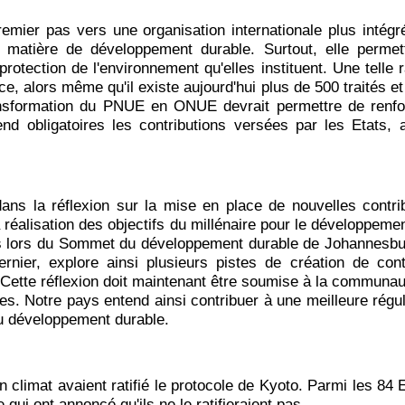
mier pas vers une organisation internationale plus intégr
matière de développement durable. Surtout, elle permet
rotection de l'environnement qu'elles instituent. Une telle r
e, alors même qu'il existe aujourd'hui plus de 500 traités et
ansformation du PNUE en ONUE devrait permettre de renforc
d obligatoires les contributions versées par les Etats, a
s la réflexion sur la mise en place de nouvelles contributi
 réalisation des objectifs du millénaire pour le développem
és lors du Sommet du développement durable de Johannesbu
ier, explore ainsi plusieurs pistes de création de contr
Cette réflexion doit maintenant être soumise à la communauté
. Notre pays entend ainsi contribuer à une meilleure régula
 du développement durable.
limat avaient ratifié le protocole de Kyoto. Parmi les 84 Eta
e qui ont annoncé qu'ils ne le ratifieraient pas.