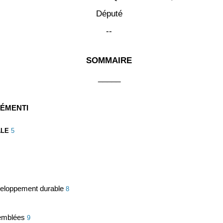
Député
--
SOMMAIRE
_____
DÉMENTI
ALE
5
éveloppement durable
8
semblées
9