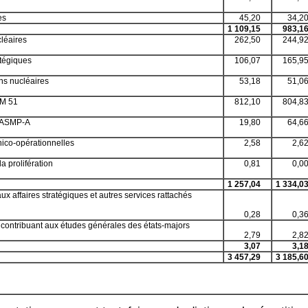
es
45,20
34,2
1 109,15
983,1
léaires
262,50
244,9
atégiques
106,07
165,9
ns nucléaires
53,18
51,0
 M 51
812,10
804,8
 ASMP-A
19,80
64,6
nico-opérationnelles
2,58
2,6
la prolifération
0,81
0,0
1 257,04
1 334,0
ux affaires stratégiques et autres services rattachés
0,28
0,3
contribuant aux études générales des états-majors
2,79
2,8
3,07
3,1
3 457,29
3 185,6