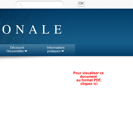
IONALE
Découvrir
Informations
l'Assemblée
pratiques