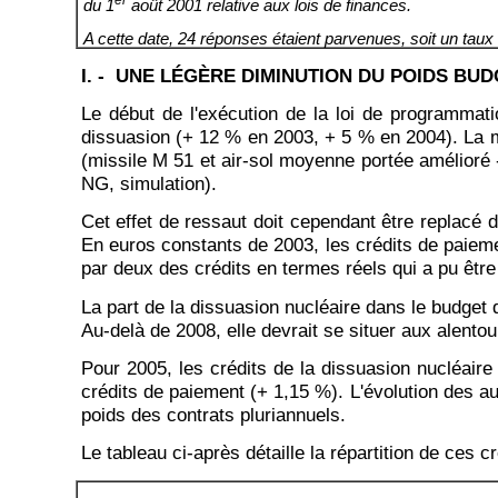
er
du 1
août 2001 relative aux lois de finances.
A cette date, 24 réponses étaient parvenues, soit un taux
I. - UNE LÉGÈRE DIMINUTION DU POIDS BU
Le début de l'exécution de la loi de programmati
dissuasion (+ 12 % en 2003, + 5 % en 2004). La mo
(missile M 51 et air-sol moyenne portée amélioré
NG, simulation).
Cet effet de ressaut doit cependant être replacé 
En euros constants de 2003, les crédits de paiemen
par deux des crédits en termes réels qui a pu être
La part de la dissuasion nucléaire dans le budget 
Au-delà de 2008, elle devrait se situer aux alento
Pour 2005, les crédits de la dissuasion nucléaire
crédits de paiement (+ 1,15 %). L'évolution des a
poids des contrats pluriannuels.
Le tableau ci-après détaille la répartition de ces c