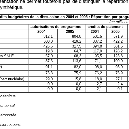
entation ne permet toutefois pas de distinguer la répartiti
ynthétique.
dits budgétaires de la dissuasion en 2004 et 2005 : Répartition par pro
(en millions
autorisations de programme
crédits de paiement
2004
2005
2004
2005
812,1
804,8
501,5
571,9
500,0
419,2
387,2
422,2
426,6
317,5
394,8
381,5
19,8
64,7
117,9
128,2
des SNLE
67,0
68,3
95,5
123,8
87,6
113,6
71,1
109,0
2)
91,1
82,0
98,0
93,0
75,3
75,9
76,2
76,9
part nucléaire)
29,0
15,8
18,0
27,1
0,0
0,0
2,7
2,4
0,0
0,0
2,1
0,1
océanique.
is au sol.
éroportée.
ier recours.