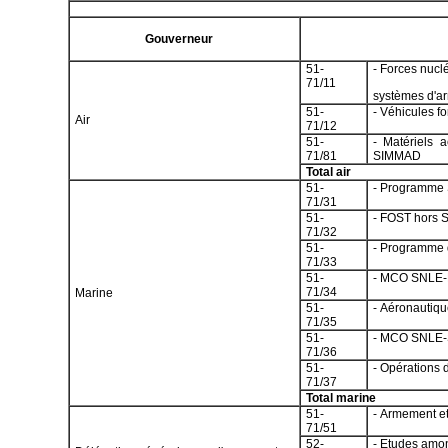
Gouverneur
51-
- Forces nucl
71/11
systèmes d'a
51-
- Véhicules f
Air
71/12
51-
- Matériels 
71/81
SIMMAD
Total air
51-
- Programme
71/31
51-
- FOST hors
71/32
51-
- Programme 
71/33
51-
- MCO SNLE-D
71/34
Marine
51-
- Aéronautiqu
71/35
51-
- MCO SNLE-Se
71/36
51-
- Opérations 
71/37
Total marine
51-
- Armement et
71/51
52-
- Etudes amo