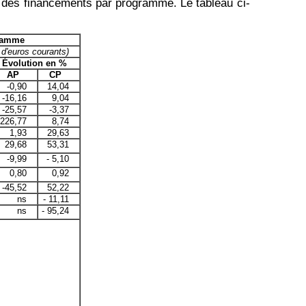
on des financements par programme. Le tableau ci-
gramme
 d'euros courants)
Évolution en %
AP
CP
-0,90
14,04
-16,16
9,04
-25,57
-3,37
226,77
8,74
1,93
29,63
29,68
53,31
-9,99
- 5,10
0,80
0,92
-45,52
52,22
ns
- 11,11
ns
- 95,24