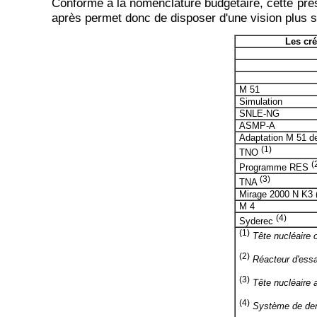
Conforme à la nomenclature budgétaire, cette prés
après permet donc de disposer d'une vision plus s
Les cré
M 51
Simulation
SNLE-NG
ASMP-A
Adaptation M 51 
(1)
TNO
(
Programme RES
(3)
TNA
Mirage 2000 N K3 (
M 4
(4)
Syderec
(1)
Tête nucléaire 
(2)
Réacteur d'essa
(3)
Tête nucléaire a
(4)
Système de dern