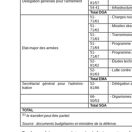
Délégation générale pour l'armement
81/57
54-41
- Infrastructur
Total DGA
51-
- Charges nuc
71/61
51-
- Missiles str
71/62
51-
- Transmissio
71/63
51-
- Programme
71/64
Etat-major des armées
51-
- Programme
71/67
52-
- Études tech
81/62
52-
- Lutte contre 
81/63
Total EMA
Secrétariat général pour l'adminis-
52-
- Délégation a
tration
81/86
66-
- Organismes 
50/53
Total SGA
TOTAL
(1)
le transfert peut être partiel.
Source : documents budgétaires et ministère de la défense.