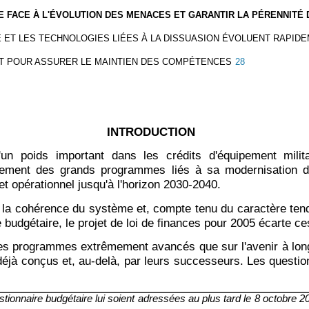
RE FACE À L'ÉVOLUTION DES MENACES ET GARANTIR LA PÉRENNITÉ 
 ET LES TECHNOLOGIES LIÉES À LA DISSUASION ÉVOLUENT RAPID
NT POUR ASSURER LE MAINTIEN DES COMPÉTENCES
28
INTRODUCTION
'un poids important dans les crédits d'équipement mili
cement des grands programmes liés à sa modernisation d'
et opérationnel jusqu'à l'horizon 2030-2040.
er la cohérence du système et, compte tenu du caractère tend
budgétaire, le projet de loi de finances pour 2005 écarte c
des programmes extrêmement avancés que sur l'avenir à long 
déjà conçus et, au-delà, par leurs successeurs. Les questio
nnaire budgétaire lui soient adressées au plus tard le 8 octobre 2004,