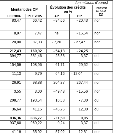
(en millions d'euros)
Évolution des crédits
Transfert
Montant des CP
en %
au CEA
(1)
5
LFI 2004
PLF 2005
AP
CP
8
83,47
66,42
- 84,66
- 20,43
non
0
8,97
7,47
ns
- 16,64
non
0
120,00
87,03
- 7,20
- 27,47
non
8
212,43
160,92
- 54,13
- 24,25
8
394,77
381,46
- 25,58
- 3,37
oui
2
154,59
108,96
- 61,71
- 29,52
oui
0
11,13
9,79
64,16
- 12,04
non
0
26,91
98,88
204,87
267,44
non
0
3,55
3,00
- 49,48
- 15,56
non
6
208,77
193,54
16,38
- 7,30
oui
9
36,64
41,15
- 45,76
12,30
oui
5
836,36
836,77
- 11,50
0,05
937,60
969,22
- 9,24
3,37
oui
0
41,19
35,92
- 57,02
- 12,81
non