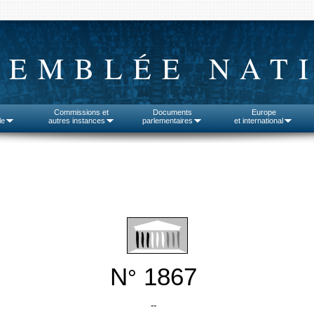
SEMBLÉE NAT
Commissions et
Documents
Europe
le
autres instances
parlementaires
et international
N
1867
°
--