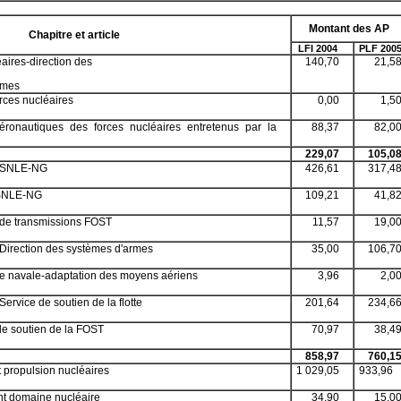
Montant des AP
Chapitre et article
LFI 2004
PLF 200
éaires-direction des
140,70
21,5
rmes
orces nucléaires
0,00
1,5
aéronautiques des forces nucléaires entretenus par la
88,37
82,0
229,07
105,0
 SNLE-NG
426,61
317,4
 SNLE-NG
109,21
41,8
de transmissions FOST
11,57
19,0
irection des systèmes d'armes
35,00
106,7
e navale-adaptation des moyens aériens
3,96
2,0
rvice de soutien de la flotte
201,64
234,6
de soutien de la FOST
70,97
38,4
858,97
760,1
 propulsion nucléaires
1 029,05
933,96
nt domaine nucléaire
34,90
15,0