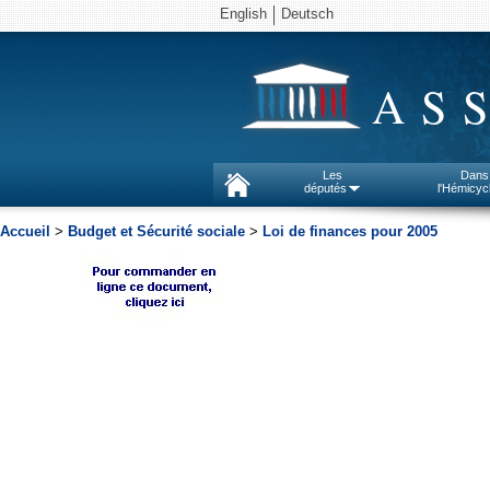
English
Deutsch
AS
Les
Dans
députés
l'Hémicyc
Accueil
>
Budget et Sécurité sociale
>
Loi de finances pour 2005