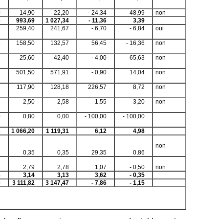
0
14,90
22,20
- 24,34
48,99
non
6
993,69
1 027,34
- 11,36
3,39
2
259,40
241,67
- 6,70
- 6,84
oui
5
158,50
132,57
56,45
- 16,36
non
6
25,60
42,40
- 4,00
65,63
non
3
501,50
571,91
- 0,90
14,04
non
6
117,90
128,18
226,57
8,72
non
2
2,50
2,58
1,55
3,20
non
0
0,80
0,00
- 100,00
- 100,00
3
1 066,20
1 119,31
6,12
4,98
non
6
0,35
0,35
29,35
0,86
2
2,79
2,78
1,07
- 0,50
non
8
3,14
3,13
3,62
- 0,35
0
3 111,82
3 147,47
- 7,86
- 1,15