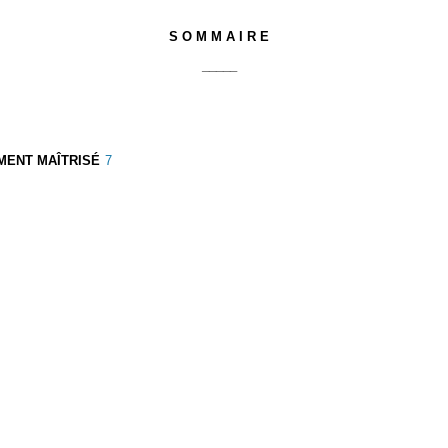
S O M M A I R E
_____
MENT MAÎTRISÉ
7