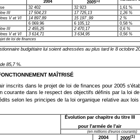
(1)
2004
2005
se
32 402
32 923
1,61 %
tre III
17 504,23
17 725,13
1,26 %
itres V et VI
14 897,89
15 197 ,99
2 %
6 069,96
6 105,12
0,58 %
tre III
2 455,25
2 470,17
0,6 %
itres V et VI
3 614,71
3 634,95
0,56 %
ojet de loi de finances
nnaire budgétaire lui soient adressées au plus tard le 8 octobre 2004,
 de 85,7 %.
 FONCTIONNEMENT MAÎTRISÉ
ir inscrits dans le projet de loi de finances pour 2005 s'éta
on courante dans le respect des objectifs définis par la loi 
dits selon les principes de la loi organique relative aux loi
Évolution par chapitre du titre III
pour l'armée de l'air
(en millions d'euros courants)
(1)
2004
2005