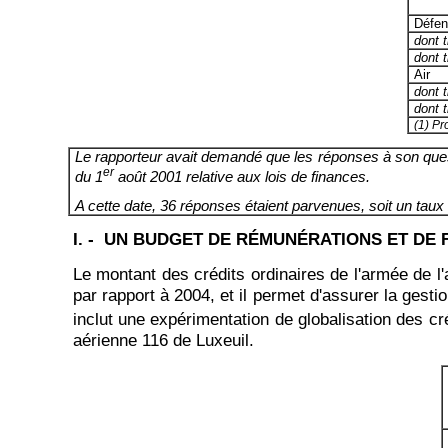
Défen
dont ti
dont t
Air
dont ti
dont t
(1) Pr
Le rapporteur avait demandé que les réponses à son questio
er
du 1
août 2001 relative aux lois de finances.
A cette date, 36 réponses étaient parvenues, soit un taux
I. - UN BUDGET DE RÉMUNÉRATIONS ET DE
Le montant des crédits ordinaires de l'armée de l'a
par rapport à 2004, et il permet d'assurer la gesti
inclut une expérimentation de globalisation des cré
aérienne 116 de Luxeuil.