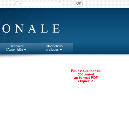
IONALE
Découvrir
Informations
l'Assemblée
pratiques