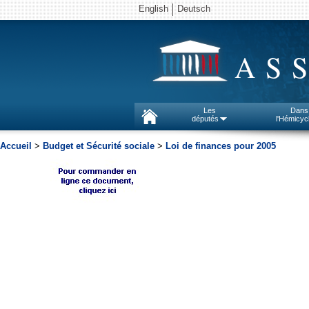
English
Deutsch
AS
Les
Dans
députés
l'Hémicyc
Accueil
>
Budget et Sécurité sociale
>
Loi de finances pour 2005