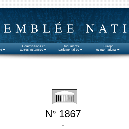
SEMBLÉE NAT
Commissions et
Documents
Europe
le
autres instances
parlementaires
et international
N
1867
°
--