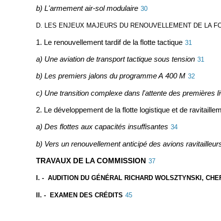
b) L'armement air-sol modulaire
30
D. LES ENJEUX MAJEURS DU RENOUVELLEMENT DE LA F
1. Le renouvellement tardif de la flotte tactique
31
a) Une aviation de transport tactique sous tension
31
b) Les premiers jalons du programme A 400 M
32
c) Une transition complexe dans l'attente des premières l
2. Le développement de la flotte logistique et de ravitaille
a) Des flottes aux capacités insuffisantes
34
b) Vers un renouvellement anticipé des avions ravitailleur
TRAVAUX DE LA COMMISSION
37
I. - AUDITION DU GÉNÉRAL RICHARD WOLSZTYNSKI, CHEF
II. - EXAMEN DES CRÉDITS
45