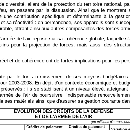
diversité, allant de la protection du territoire national, pa
 feu, en passant par la dissuasion. Ainsi que le montrent
 une contribution spécifique et déterminante à la gestio
et sa réactivité : en permanence, ses appareils sont susce
urable, offrant ainsi aux autres composantes des forces armé
'armée de l'air repose sur sa cohérence globale, laquelle s'
lins pour la projection de forces, mais aussi des structur
réel et de cohérence ont de fortes implications pour les per
ite par le fort accroissement de ses moyens budgétaires
pour 2003-2008. En dépit d'un contexte économique et budgéta
t préservés ; ils se stabilisent à un niveau élevé, atteignan
rmée de l'air de poursuivre l'indispensable renouvellemen
n de ses matériels ainsi que d'assurer sa gestion courante da
ÉVOLUTION DES CRÉDITS DE LA DÉFENSE
ET DE L'ARMÉE DE L'AIR
(en millions d'euros cour
Crédits de paiement
Crédits de paiement
Variation 