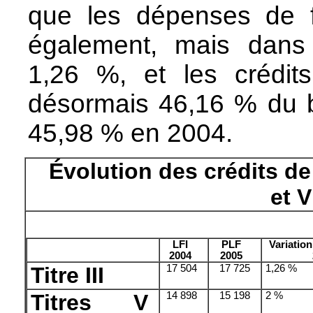
que les dépenses de f
également, mais dans
1,26 %, et les crédits
désormais 46,16 % du b
45,98 % en 2004.
Évolution des crédits de t
et V
LFI
PLF
Variation
2004
2005
Titre III
17 504
17 725
1,26 %
Titres V
14 898
15 198
2 %