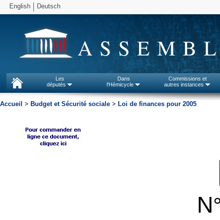
English
Deutsch
ASSEMBL
Les
Dans
Commissions et
députés
l'Hémicycle
autres instances
Accueil
>
Budget et Sécurité sociale
>
Loi de finances pour 2005
N