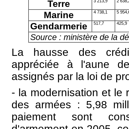
Terre
3 213,9
2 638,
Marine
4 738,1
5 954,
Gendarmerie
517,7
425,9
Source : ministère de la d
La hausse des crédit
appréciée à l'aune des
assignés par la loi de pr
- la modernisation et le
des armées : 5,98 mill
paiement sont con
d'armement en 2005, con