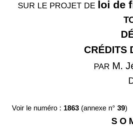
loi de 
SUR LE PROJET DE
TO
D
CRÉDITS 
M. J
PAR
D
Voir le numéro :
1863
(annexe n°
39
)
S O 