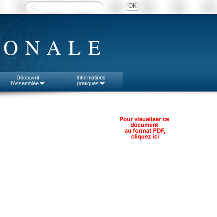
IONALE
Découvrir
Informations
l'Assemblée
pratiques