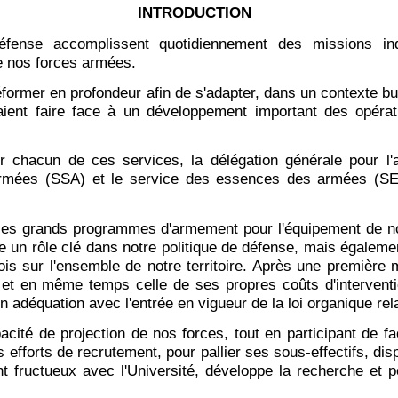
INTRODUCTION
fense accomplissent quotidiennement des missions in
 de nos forces armées.
former en profondeur afin de s'adapter, dans un contexte bud
aient faire face à un développement important des opérat
sur chacun de ces services, la délégation générale pour 
mées (SSA) et le service des essences des armées (SEA), 
les grands programmes d'armement pour l'équipement de no
 un rôle clé dans notre politique de défense, mais également
is sur l'ensemble de notre territoire. Après une première m
et en même temps celle de ses propres coûts d'interventio
n adéquation avec l'entrée en vigueur de la loi organique rel
acité de projection de nos forces, tout en participant de 
efforts de recrutement, pour pallier ses sous-effectifs, disp
nt fructueux avec l'Université, développe la recherche et p