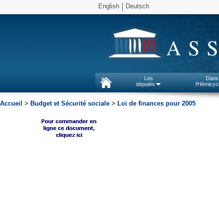
English
Deutsch
AS
Les
Dans
députés
l'Hémicyc
Accueil
>
Budget et Sécurité sociale
>
Loi de finances pour 2005