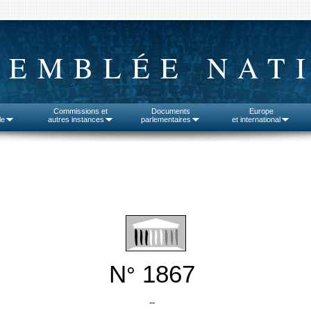
SEMBLÉE NAT
Commissions et
Documents
Europe
le
autres instances
parlementaires
et international
N
1867
°
--