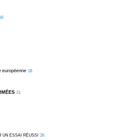
16
lle européenne
18
ARMÉES
21
 UN ESSAI RÉUSSI
26