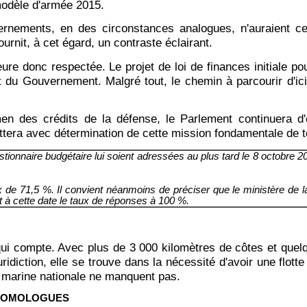
modèle d'armée 2015.
vernements, en des circonstances analogues, n'auraient ce
urnit, à cet égard, un contraste éclairant.
e donc respectée. Le projet de loi de finances initiale pour
 du Gouvernement. Malgré tout, le chemin à parcourir d'ici 
en des crédits de la défense, le Parlement continuera d'
ttera avec détermination de cette mission fondamentale de t
nnaire budgétaire lui soient adressées au plus tard le 8 octobre 2004,
ux de 71,5 %. Il convient néanmoins de préciser que le ministère d
 à cette date le taux de réponses à 100 %.
i compte. Avec plus de 3 000 kilomètres de côtes et quelq
idiction, elle se trouve dans la nécessité d'avoir une flott
 marine nationale ne manquent pas.
 HOMOLOGUES