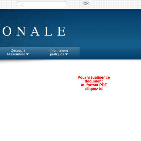
IONALE
Découvrir
Informations
l'Assemblée
pratiques