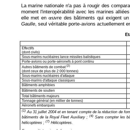
La marine nationale n'a pas à rougir des compara
moment l'interopérabilité avec les marines allié
elle met en
uvre des bâtiments qui exigent un 
œ
Gaulle
, seul véritable porte-avions actuellement 
Et
Effectifs
(dont civils)
Sous-marins nucléaires lance missiles balistiques
Porte-avions ou porte-aéronefs à pont continu
(2)
Autres bâtiments de combat
(dont ceux de plus de 2 000 tonnes)
Sous-marins nucléaires d'attaque
Sous-marins d'attaque classiques
Bâtiments amphibies
Bâtiments de soutien
Total bâtiments majeurs
Tonnage général (en millier de tonnes)
Aéronefs embarqués
(1)
Au 31 juillet 2004 et en tenant compte de la réduction de form
(4)
bâtiments de la Royal Fleet Auxiliary ;
Sans compter les bât
(7)
hélicoptères ;
Hélicoptères.