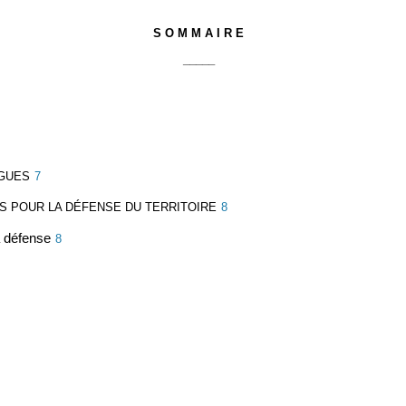
S O M M A I R E
_____
OGUES
7
ES POUR LA DÉFENSE DU TERRITOIRE
8
a défense
8