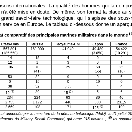
isons internationales. La qualité des hommes qui la compos
es n'a été mise en doute. De même, son format la place au 
grand savoir-faire technologique, qu'il s'agisse des sous
en service en Europe. Le tableau ci-dessous donne un aperçu
(
at comparatif des principales marines militaires dans le monde
Etats-Unis
Russie
Royaume-Uni
Japon
France
567 801
161 000
41 040
49 480
54 422
(185 550)
(3 650)
(10 291)
14
15
4
0
4
12
1
3
0
1
106
70
25
58
25
(41)
(55)
(16)
53
32
9
0
6
0
15
0
19
0
38
52
(3)
4
4
7
(4)
39
(5)
5
6
12
15
234
224
63
86
46
2 755
1 172
440
338
231,5
2 669
108
171
(6)
109
125
at annoncée par le ministère de la défense britannique (MoD), le 21 juillet 2
(5)
iments du Military Sealift Command, qui arme 218 navires ;
Ils apparti