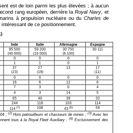
ent est de loin parmi les plus élevées ; à aucun
second rang européen, derrière la
Royal Navy
, et
-marins à propulsion nucléaire ou du
Charles de
 intéressant de ce positionnement.
1)
Inde
Italie
Allemagne
Espagne
95 500
59 200
30 750
30 111
(40 000)
(16 000)
(6 100)
0
0
0
0
1
1
0
1
37
27
13
17
(23)
(19)
(11)
0
0
0
0
16
6
12
6
7
3
0
4
4
3
14
5
65
40
39
33
244
118
103
114
(7)
108
(6)
59
114
43
(2)
(3)
004 ;
Hors patrouilleurs et chasseurs de mines ;
Avec les
(6)
ennent tous à la Royal Fleet Auxiliary ;
Exclusivement des