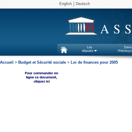
English
Deutsch
AS
Les
Dans
députés
l'Hémicyc
Accueil
>
Budget et Sécurité sociale
>
Loi de finances pour 2005