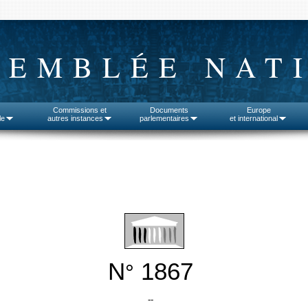
SEMBLÉE NAT
Commissions et
Documents
Europe
le
autres instances
parlementaires
et international
N
1867
°
--