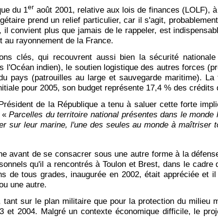
er
que du 1
août 2001, relative aux lois de finances (LOLF), à
gétaire prend un relief particulier, car il s'agit, probablem
il convient plus que jamais de le rappeler, est indispensable
et au rayonnement de la France.
ns clés, qui recouvrent aussi bien la sécurité nationale
s l'Océan indien), le soutien logistique des autres forces (p
 du pays (patrouilles au large et sauvegarde maritime). La 
nitiale pour 2005, son budget représente 17,4 % des crédits 
Président de la République a tenu à saluer cette forte impl
: «
Parcelles du territoire national présentes dans le monde l
er sur leur marine, l'une des seules au monde à maîtriser to
ine avant de se consacrer sous une autre forme à la défense
rsonnels qu'il a rencontrés à Toulon et Brest, dans le cadre 
rins de tous grades, inaugurée en 2002, était appréciée et 
ou une autre.
tant sur le plan militaire que pour la protection du milieu m
 et 2004. Malgré un contexte économique difficile, le proje