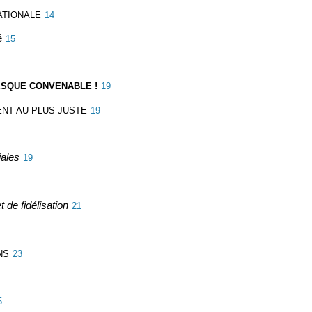
ATIONALE
14
é
15
RESQUE CONVENABLE !
19
NT AU PLUS JUSTE
19
iales
19
 de fidélisation
21
NS
23
5