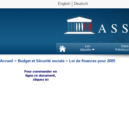
English
Deutsch
AS
Les
Dans
députés
l'Hémicyc
Accueil
>
Budget et Sécurité sociale
>
Loi de finances pour 2005