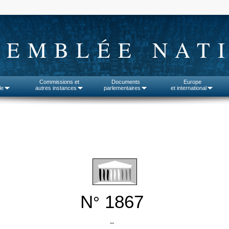
SEMBLÉE NAT
Commissions et
Documents
Europe
le
autres instances
parlementaires
et international
N
1867
°
--