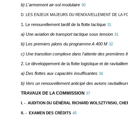
b) L'armement air-sol modulaire
30
D. LES ENJEUX MAJEURS DU RENOUVELLEMENT DE LA F
1. Le renouvellement tardif de la flotte tactique
31
a) Une aviation de transport tactique sous tension
31
b) Les premiers jalons du programme A 400 M
32
c) Une transition complexe dans l'attente des premières l
2. Le développement de la flotte logistique et de ravitaille
a) Des flottes aux capacités insuffisantes
34
b) Vers un renouvellement anticipé des avions ravitailleur
TRAVAUX DE LA COMMISSION
37
I. - AUDITION DU GÉNÉRAL RICHARD WOLSZTYNSKI, CHEF
II. - EXAMEN DES CRÉDITS
45