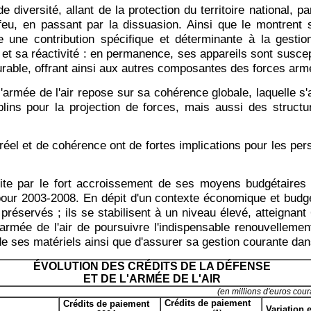
diversité, allant de la protection du territoire national, pa
 feu, en passant par la dissuasion. Ainsi que le montrent
 une contribution spécifique et déterminante à la gestio
et sa réactivité : en permanence, ses appareils sont susce
urable, offrant ainsi aux autres composantes des forces armé
'armée de l'air repose sur sa cohérence globale, laquelle s'
lins pour la projection de forces, mais aussi des structur
réel et de cohérence ont de fortes implications pour les per
ite par le fort accroissement de ses moyens budgétaires
pour 2003-2008. En dépit d'un contexte économique et budgéta
t préservés ; ils se stabilisent à un niveau élevé, atteignan
rmée de l'air de poursuivre l'indispensable renouvellemen
n de ses matériels ainsi que d'assurer sa gestion courante da
ÉVOLUTION DES CRÉDITS DE LA DÉFENSE
ET DE L'ARMÉE DE L'AIR
(en millions d'euros cour
Crédits de paiement
Crédits de paiement
Variation 