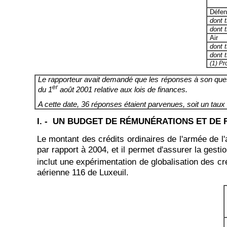
Défen
dont ti
dont t
Air
dont ti
dont t
(1) Pr
Le rapporteur avait demandé que les réponses à son questio
er
du 1
août 2001 relative aux lois de finances.
A cette date, 36 réponses étaient parvenues, soit un taux
I. - UN BUDGET DE RÉMUNÉRATIONS ET DE
Le montant des crédits ordinaires de l'armée de l'a
par rapport à 2004, et il permet d'assurer la gesti
inclut une expérimentation de globalisation des cré
aérienne 116 de Luxeuil.