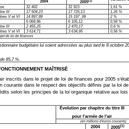
(1)
2004
2005
se
32 402
32 923
1,61 %
tre III
17 504,23
17 725,13
1,26 %
itres V et VI
14 897,89
15 197 ,99
2 %
6 069,96
6 105,12
0,58 %
tre III
2 455,25
2 470,17
0,6 %
itres V et VI
3 614,71
3 634,95
0,56 %
ojet de loi de finances
nnaire budgétaire lui soient adressées au plus tard le 8 octobre 2004,
 de 85,7 %.
 FONCTIONNEMENT MAÎTRISÉ
ir inscrits dans le projet de loi de finances pour 2005 s'éta
on courante dans le respect des objectifs définis par la loi 
dits selon les principes de la loi organique relative aux loi
Évolution par chapitre du titre III
pour l'armée de l'air
(en millions d'euros courants)
(1)
2004
2005