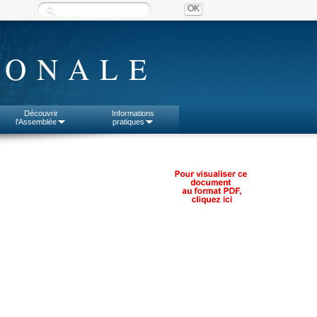
IONALE
Découvrir
Informations
l'Assemblée
pratiques