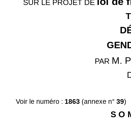
loi de 
SUR LE PROJET DE
D
GEN
M. P
PAR
Voir le numéro :
1863
(annexe n°
39
)
S O 