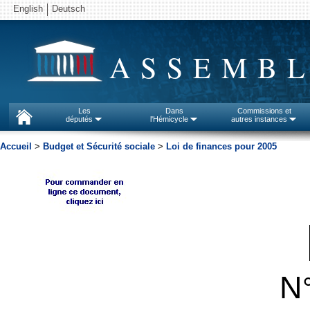
English
Deutsch
ASSEMBL
Les
Dans
Commissions et
députés
l'Hémicycle
autres instances
Accueil
>
Budget et Sécurité sociale
>
Loi de finances pour 2005
N