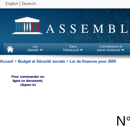
English
Deutsch
ASSEMBL
Les
Dans
Commissions et
députés
l'Hémicycle
autres instances
Accueil
>
Budget et Sécurité sociale
>
Loi de finances pour 2005
N