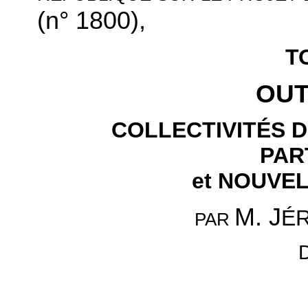
(n° 1800),
T
OUT
COLLECTIVITÉS D
PAR
et NOUVE
M. J
É
PAR