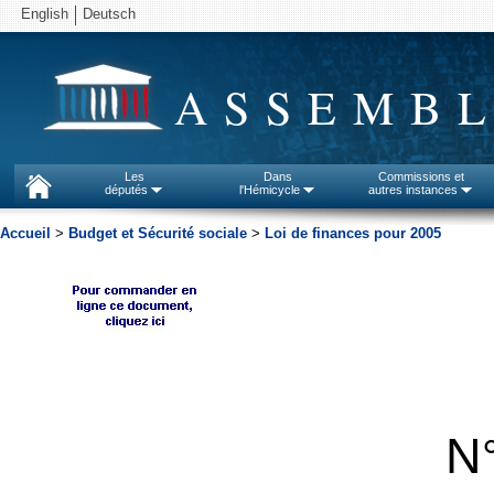
English
Deutsch
ASSEMBL
Les
Dans
Commissions et
députés
l'Hémicycle
autres instances
Accueil
>
Budget et Sécurité sociale
>
Loi de finances pour 2005
N