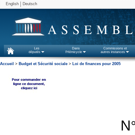
English
Deutsch
ASSEMBL
Les
Dans
Commissions et
députés
l'Hémicycle
autres instances
Accueil
>
Budget et Sécurité sociale
>
Loi de finances pour 2005
N