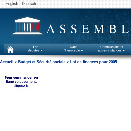
English
Deutsch
ASSEMBL
Les
Dans
Commissions et
députés
l'Hémicycle
autres instances
Accueil
>
Budget et Sécurité sociale
>
Loi de finances pour 2005