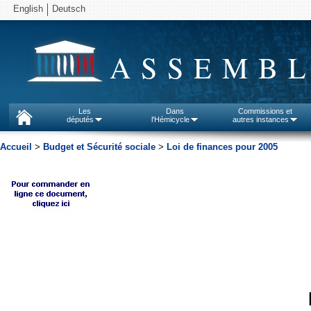
English
Deutsch
ASSEMBL
Les
Dans
Commissions et
députés
l'Hémicycle
autres instances
Accueil
>
Budget et Sécurité sociale
>
Loi de finances pour 2005