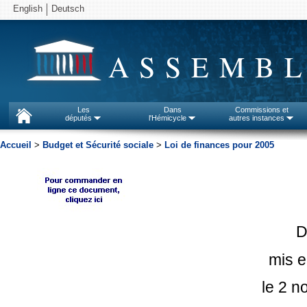
English
Deutsch
ASSEMBL
Les
Dans
Commissions et
députés
l'Hémicycle
autres instances
Accueil
>
Budget et Sécurité sociale
>
Loi de finances pour 2005
D
mis e
le 2 