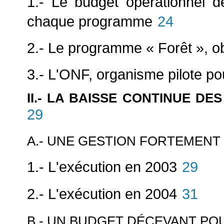
1.- Le budget opérationnel 
chaque programme
24
2.- Le programme « Forêt », o
3.- L'ONF, organisme pilote po
II.- LA BAISSE CONTINUE D
29
A.- UNE GESTION FORTEMENT 
1.- L'exécution en 2003
29
2.- L'exécution en 2004
31
B.- UN BUDGET DÉCEVANT POU