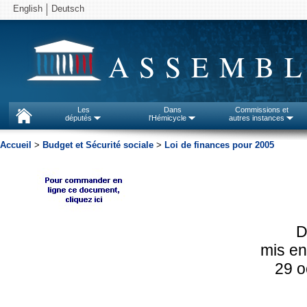
English
Deutsch
ASSEMBL
Les
Dans
Commissions et
députés
l'Hémicycle
autres instances
Accueil
>
Budget et Sécurité sociale
>
Loi de finances pour 2005
D
mis en 
29 o