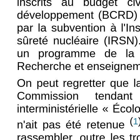
inscrits au budget ci
développement (BCRD) do
par la subvention à l'Ins
sûreté nucléaire (IRSN)
un programme de la mi
Recherche et enseigneme
On peut regretter que l
Commission tendan
interministérielle « Écol
(
1
n'ait pas été retenue
rassembler, outre les t