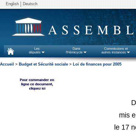
English
Deutsch
ASSEMBL
Les
Dans
Commissions et
députés
l'Hémicycle
autres instances
Accueil
>
Budget et Sécurité sociale
>
Loi de finances pour 2005
D
mis e
le 17 