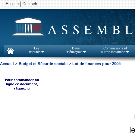
English
Deutsch
ASSEMBL
Les
Dans
Commissions et
députés
l'Hémicycle
autres instances
Accueil
>
Budget et Sécurité sociale
>
Loi de finances pour 2005
l