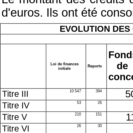
d'euros. Ils ont été con
EVOLUTION DES 
Fond
de
Loi de finances
Reports
initiale
conc
Titre III
10.547
394
5
Titre IV
53
26
Titre V
210
151
1
Titre VI
26
30