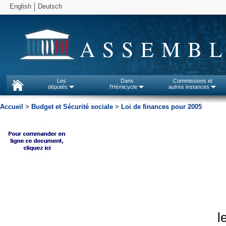
English
Deutsch
ASSEMBL
Les
Dans
Commissions et
députés
l'Hémicycle
autres instances
Accueil
>
Budget et Sécurité sociale
>
Loi de finances pour 2005
l