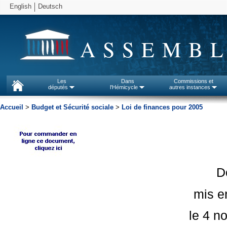
English
Deutsch
ASSEMBL
Les
Dans
Commissions et
députés
l'Hémicycle
autres instances
Accueil
>
Budget et Sécurité sociale
>
Loi de finances pour 2005
D
mis en
le 4 n