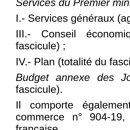
Services du Premier mini
I.- Services généraux (ag
III.- Conseil économi
fascicule) ;
IV.- Plan (totalité du fasc
Budget annexe des
J
fascicule).
Il comporte égaleme
commerce n° 904-19, r
française.