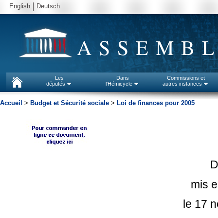
English
Deutsch
ASSEMBL
Les
Dans
Commissions et
députés
l'Hémicycle
autres instances
Accueil
>
Budget et Sécurité sociale
>
Loi de finances pour 2005
D
mis e
le 17 