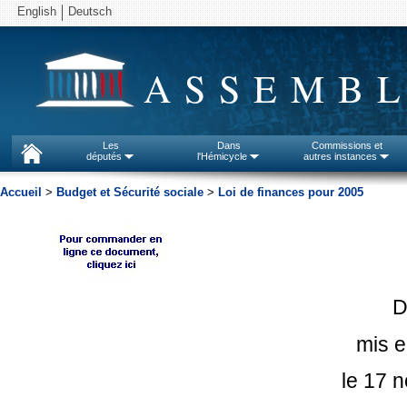
English
Deutsch
ASSEMBL
Les
Dans
Commissions et
députés
l'Hémicycle
autres instances
Accueil
>
Budget et Sécurité sociale
>
Loi de finances pour 2005
D
mis e
le 17 